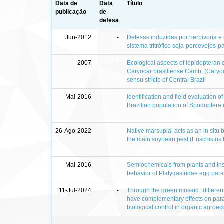
Data de
Data
Título
publicação
de
defesa
Jun-2012
-
Defesas induzidas por herbivoria e 
sistema tritrófico soja-percevejos-p
2007
-
Ecological aspects of lepidopteran c
Caryocar brasiliense Camb. (Caryo
sensu stricto of Central Brazil
Mai-2016
-
Identification and field evaluation 
Brazilian population of Spodoptera
26-Ago-2022
-
Native marsupial acts as an in situ b
the main soybean pest (Euschistus 
Mai-2016
-
Semiochemicals from plants and ins
behavior of Platygastridae egg para
11-Jul-2024
-
Through the green mosaic : different
have complementary effects on paras
biological control in organic agroe