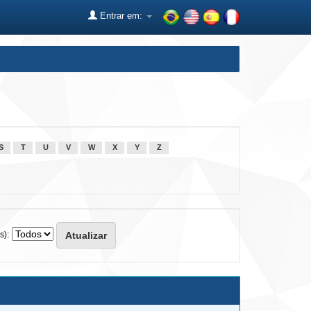
Entrar em:
S
T
U
V
W
X
Y
Z
s):