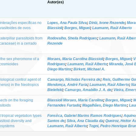
Autor(es)
interações específicas no
Lopes, Ana Paula Silva
;
Diniz, Ivone Rezende
;
Morae
arasitoides de ovos
Blassioli
;
Borges, Miguel
;
Laumann, Raúl Alberto
aterpillar parasitoids from
Rodovalho, Sheila Rodrigues
;
Laumann, Raúl Alber
caraceae) in a cerrado
Rezende
of the sex pheromone of a
Moraes, Maria Carolina Blassioli
;
Borges, Miguel
;
V
 cosmioides
Rodrigues
;
Laumann, Raúl Alberto
;
Miranda, José 
Diego Martins
;
Birkett, Michael A.
iological control agent of
Camargo, Nícholas Ferreira de
;
Reis, Guilherme G
heros) in the Neotropics
Mendonça, André Faria
;
Laumann, Raúl Alberto
;
Na
Bielefeld
;
Camargo, Amabílio J. A. de
;
Vieira, Emer
ects on the foraging
Blassioli Moraes, Maria Carolina
;
Borges, Miguel
;
M
sitoids
Fernandes Furtado
;
Magalhães, Diego Martins
;
Lau
 tropical vegetation types
Fonsêca, Gabriel Marins Ramos Rodrigues
;
Aquino,
itoid diversity and
Santos de
;
Silva, Ana Claudia da
;
Queiroz, Heitor A
cosystems
Laumann, Raúl Alberto
;
Togni, Pedro Henrique Bru