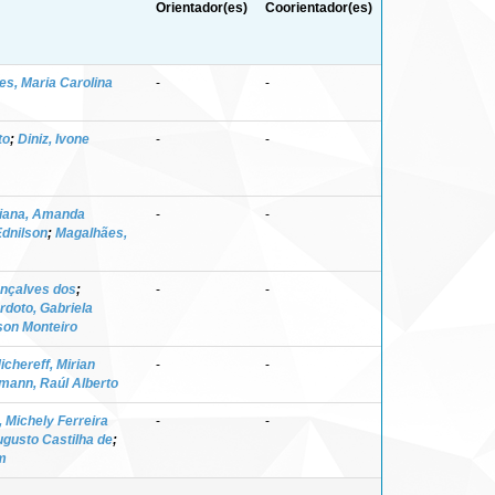
Orientador(es)
Coorientador(es)
s, Maria Carolina
-
-
to
;
Diniz, Ivone
-
-
iana, Amanda
-
-
Ednilson
;
Magalhães,
onçalves dos
;
-
-
rdoto, Gabriela
son Monteiro
ichereff, Mirian
-
-
mann, Raúl Alberto
 Michely Ferreira
-
-
ugusto Castilha de
;
m