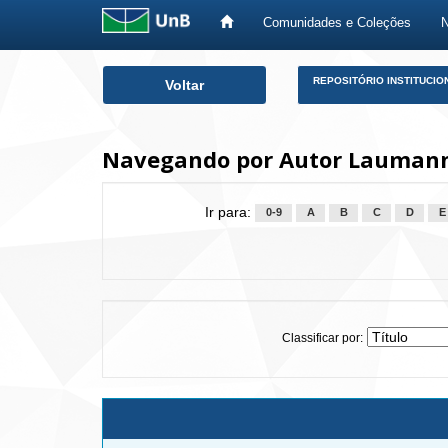
Comunidades e Coleções
Skip
REPOSITÓRIO INSTITUCIO
Voltar
navigation
Navegando por Autor Laumann,
Ir para:
0-9
A
B
C
D
E
Classificar por: