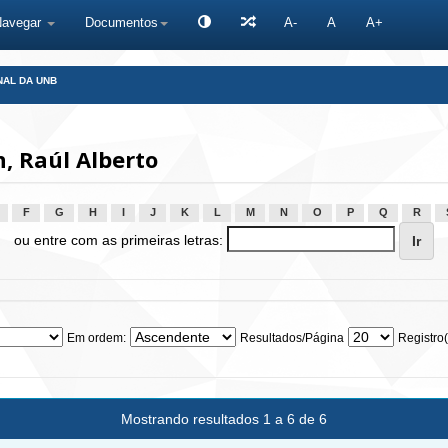
Navegar
Documentos
A-
A
A+
NAL DA UNB
 Raúl Alberto
F
G
H
I
J
K
L
M
N
O
P
Q
R
ou entre com as primeiras letras:
Em ordem:
Resultados/Página
Registro(
Mostrando resultados 1 a 6 de 6