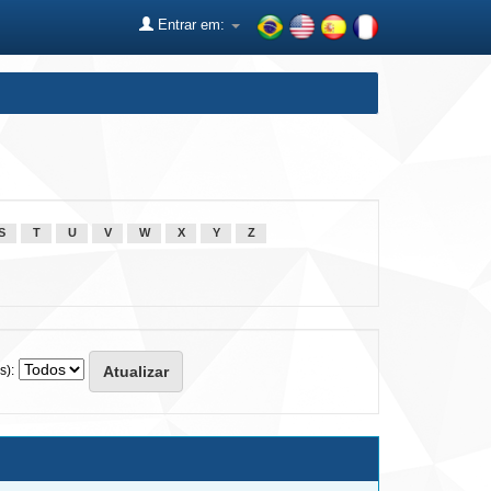
Entrar em:
S
T
U
V
W
X
Y
Z
s):