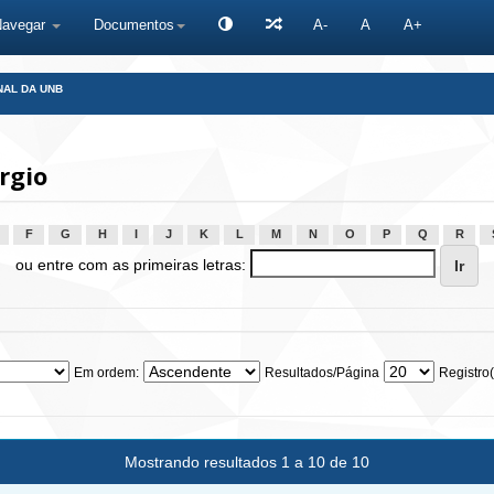
Navegar
Documentos
A-
A
A+
NAL DA UNB
rgio
F
G
H
I
J
K
L
M
N
O
P
Q
R
ou entre com as primeiras letras:
Em ordem:
Resultados/Página
Registro(
Mostrando resultados 1 a 10 de 10