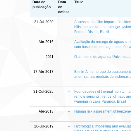
Data de
Data
Título
publicação
de
defesa
21-Jul-2020
-
Assessment of the impact of resident
hillslopes on urban drainage syste
Federal District, Brazil
Abr-2016
-
Avaliação da recarga de águas sub
com base em modelagem numérica 
2011
-
O consumo de água na Universidade
17-Abr-2017
-
Elimin-Ar : emprego de equipament
ar em ramais prediais de sistemas
31-Out-2025
-
Four decades of thermal monitoring 
remote sensing : trends, climatic an
warming in Lake Paranoá, Brazil
Abr-2013
-
Human risk assessment of benzene af
26-Jul-2019
-
Hydrological modelling and evaluat