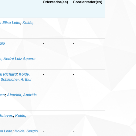
Orientador(es)
Coorientador(es)
 Elisa Leite
;
Koide,
-
-
gio
-
-
a, André Luiz Aquere
-
-
el Richard
;
Koide,
-
-
;
Schleicher, Arthur
nes
;
Almeida, Andréia
-
-
Esteves
;
Koide,
-
-
sa Leite
;
Koide, Sergio
-
-