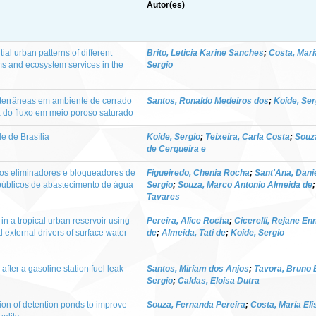
Autor(es)
ial urban patterns of different
Brito, Leticia Karine Sanches
;
Costa, Maria
ms and ecosystem services in the
Sergio
terrâneas em ambiente de cerrado
Santos, Ronaldo Medeiros dos
;
Koide, Ser
do fluxo em meio poroso saturado
 de Brasília
Koide, Sergio
;
Teixeira, Carla Costa
;
Souz
de Cerqueira e
os eliminadores e bloqueadores de
Figueiredo, Chenia Rocha
;
Sant'Ana, Dani
 públicos de abastecimento de água
Sergio
;
Souza, Marco Antonio Almeida de
Tavares
in a tropical urban reservoir using
Pereira, Alice Rocha
;
Cicerelli, Rejane En
d external drivers of surface water
de
;
Almeida, Tati de
;
Koide, Sergio
ter a gasoline station fuel leak
Santos, Míriam dos Anjos
;
Tavora, Bruno 
Sergio
;
Caldas, Eloisa Dutra
ion of detention ponds to improve
Souza, Fernanda Pereira
;
Costa, Maria Eli