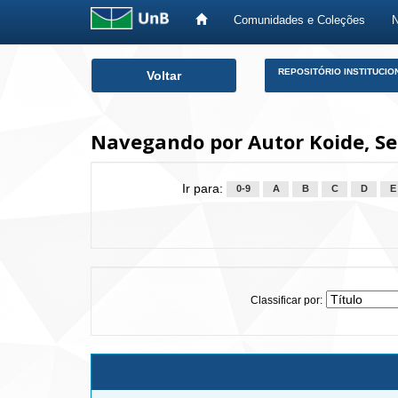
Comunidades e Coleções
Skip
REPOSITÓRIO INSTITUCIO
Voltar
navigation
Navegando por Autor Koide, Se
Ir para:
0-9
A
B
C
D
E
Classificar por: