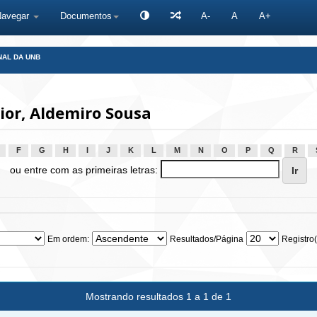
Navegar
Documentos
A-
A
A+
NAL DA UNB
ior, Aldemiro Sousa
F
G
H
I
J
K
L
M
N
O
P
Q
R
ou entre com as primeiras letras:
Em ordem:
Resultados/Página
Registro(
Mostrando resultados 1 a 1 de 1