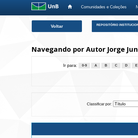
Comunidades e Coleções
Skip
REPOSITÓRIO INSTITUCIO
Voltar
navigation
Navegando por Autor Jorge Jun
Ir para:
0-9
A
B
C
D
E
Classificar por: