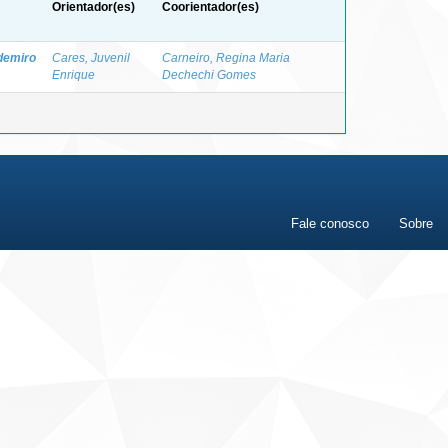
Orientador(es)
Coorientador(es)
ldemiro
Cares, Juvenil
Carneiro, Regina Maria
Enrique
Dechechi Gomes
Fale conosco
Sobre