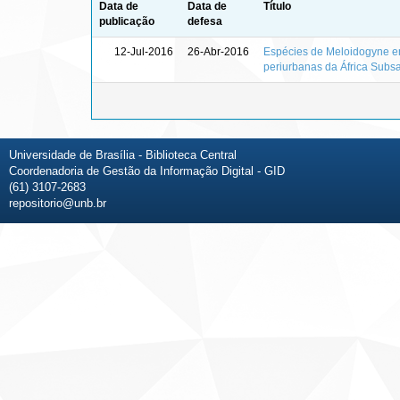
Data de
Data de
Título
publicação
defesa
12-Jul-2016
26-Abr-2016
Espécies de Meloidogyne em 
periurbanas da África Subs
Universidade de Brasília - Biblioteca Central
Coordenadoria de Gestão da Informação Digital - GID
(61) 3107-2683
repositorio@unb.br