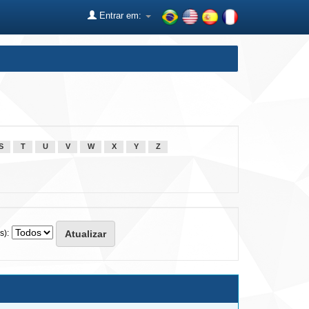
Entrar em:
S
T
U
V
W
X
Y
Z
s):