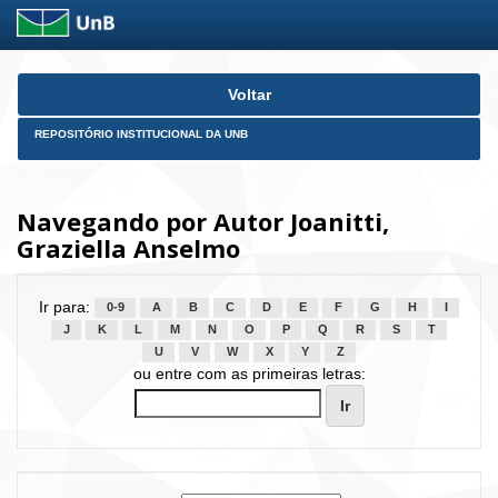
Skip
Voltar
navigation
REPOSITÓRIO INSTITUCIONAL DA UNB
Navegando por Autor Joanitti,
Graziella Anselmo
Ir para:
0-9
A
B
C
D
E
F
G
H
I
J
K
L
M
N
O
P
Q
R
S
T
U
V
W
X
Y
Z
ou entre com as primeiras letras: