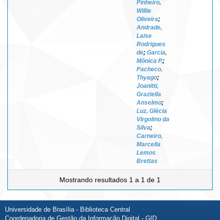
Pinheiro,
Willie
Oliveira
;
Andrade,
Laise
Rodrigues
de
;
Garcia,
Mônica P.
;
Pacheco,
Thyago
;
Joanitti,
Graziella
Anselmo
;
Luz, Glécia
Virgolino da
Silva
;
Carneiro,
Marcella
Lemos
Brettas
Mostrando resultados 1 a 1 de 1
Universidade de Brasília - Biblioteca Central
Coordenadoria de Gestão da Informação Digital - GID