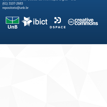
(61) 3107-2683
repositorio@unb.br
Fale conosco
Sobre