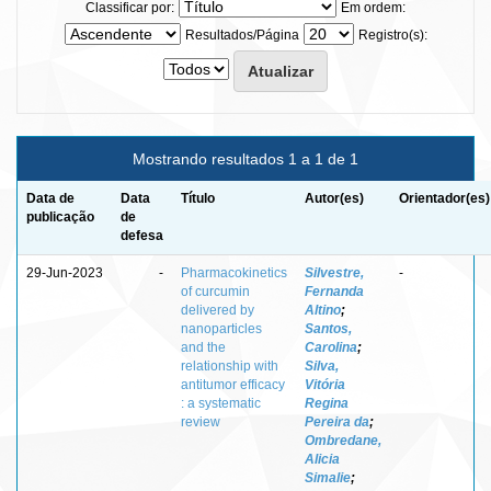
Classificar por:
Em ordem:
Resultados/Página
Registro(s):
Mostrando resultados 1 a 1 de 1
Data de
Data
Título
Autor(es)
Orientador(es)
publicação
de
defesa
29-Jun-2023
-
Pharmacokinetics
Silvestre,
-
of curcumin
Fernanda
delivered by
Altino
;
nanoparticles
Santos,
and the
Carolina
;
relationship with
Silva,
antitumor efficacy
Vitória
: a systematic
Regina
review
Pereira da
;
Ombredane,
Alicia
Simalie
;