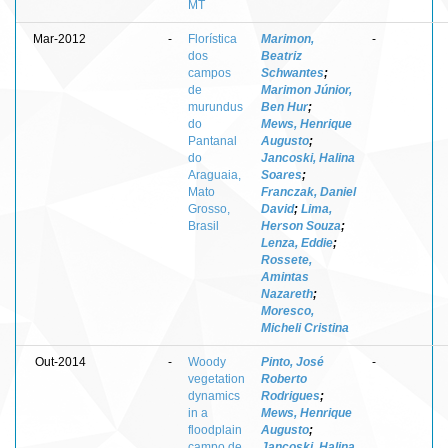
MT
Mar-2012
-
Florística
Marimon,
-
dos
Beatriz
campos
Schwantes
;
de
Marimon Júnior,
murundus
Ben Hur
;
do
Mews, Henrique
Pantanal
Augusto
;
do
Jancoski, Halina
Araguaia,
Soares
;
Mato
Franczak, Daniel
Grosso,
David
;
Lima,
Brasil
Herson Souza
;
Lenza, Eddie
;
Rossete,
Amintas
Nazareth
;
Moresco,
Micheli Cristina
Out-2014
-
Woody
Pinto, José
-
vegetation
Roberto
dynamics
Rodrigues
;
in a
Mews, Henrique
floodplain
Augusto
;
campo de
Jancoski, Halina