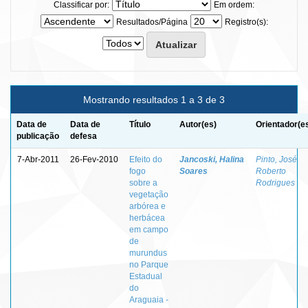
Classificar por:
Em ordem:
Resultados/Página
Registro(s):
Mostrando resultados 1 a 3 de 3
Data de
Data de
Título
Autor(es)
Orientador(e
publicação
defesa
7-Abr-2011
26-Fev-2010
Efeito do
Jancoski, Halina
Pinto, José
fogo
Soares
Roberto
sobre a
Rodrigues
vegetação
arbórea e
herbácea
em campo
de
murundus
no Parque
Estadual
do
Araguaia -