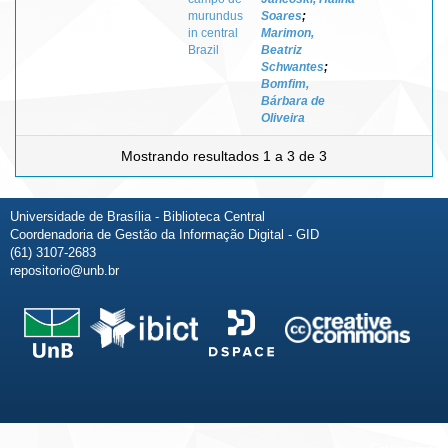
murundus
Soares
;
in central
Marimon,
Brazil
Beatriz
Schwantes
;
Bomfim,
Bárbara de
Oliveira
Mostrando resultados 1 a 3 de 3
Universidade de Brasília - Biblioteca Central
Coordenadoria de Gestão da Informação Digital - GID
(61) 3107-2683
repositorio@unb.br