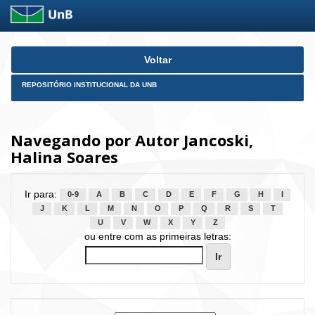
Skip
Voltar
navigation
REPOSITÓRIO INSTITUCIONAL DA UNB
Navegando por Autor Jancoski,
Halina Soares
Ir para:
0-9
A
B
C
D
E
F
G
H
I
J
K
L
M
N
O
P
Q
R
S
T
U
V
W
X
Y
Z
ou entre com as primeiras letras: