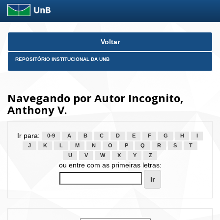
Skip
Voltar
navigation
REPOSITÓRIO INSTITUCIONAL DA UNB
Navegando por Autor Incognito,
Anthony V.
Ir para:
0-9
A
B
C
D
E
F
G
H
I
J
K
L
M
N
O
P
Q
R
S
T
U
V
W
X
Y
Z
ou entre com as primeiras letras: