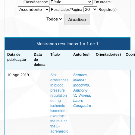
Classificar por:
Em ordem:
Resultados/Página
Registro(s):
Mostrando resultados 1 a 1 de 1
Data de
Data
Título
Autor(es)
Orientador(es)
Coori
publicação
de
defesa
10-Ago-2019
-
Sex
Samora,
-
-
differences
Milena
;
in blood
Incognito,
pressure
Anthony
regulation
V.
;
Vianna,
during
Lauro
ischemic
Casqueiro
isometric
exercise :
the role of
the β-
adrenergic