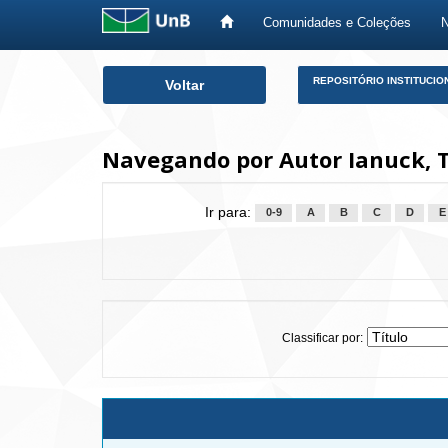
Comunidades e Coleções
Skip
REPOSITÓRIO INSTITUCIO
Voltar
navigation
Navegando por Autor Ianuck, 
Ir para:
0-9
A
B
C
D
E
Classificar por: