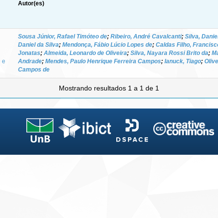
Autor(es)
Sousa Júnior, Rafael Timóteo de
;
Ribeiro, André Cavalcanti
;
Silva, Danie
Daniel da Silva
;
Mendonça, Fábio Lúcio Lopes de
;
Caldas Filho, Francis
Jonatas
;
Almeida, Leonardo de Oliveira
;
Silva, Nayara Rossi Brito da
;
Ma
 e
Andrade
;
Mendes, Paulo Henrique Ferreira Campos
;
Ianuck, Tiago
;
Olive
Campos de
Mostrando resultados 1 a 1 de 1