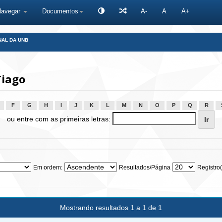
Navegar
Documentos
A-
A
A+
NAL DA UNB
Tiago
F
G
H
I
J
K
L
M
N
O
P
Q
R
ou entre com as primeiras letras:
Em ordem:
Resultados/Página
Registro(
Mostrando resultados 1 a 1 de 1