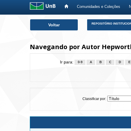
Comunidades e Coleções
Skip
REPOSITÓRIO INSTITUCIO
Voltar
navigation
Navegando por Autor Hepwort
Ir para:
0-9
A
B
C
D
E
Classificar por: