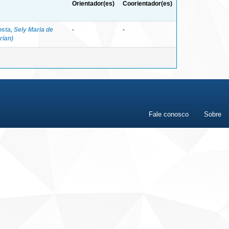
Orientador(es)
Coorientador(es)
sta, Sely Maria de
-
-
rian)
Fale conosco
Sobre