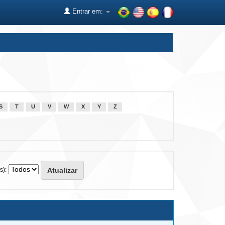
Entrar em:
S
T
U
V
W
X
Y
Z
s):