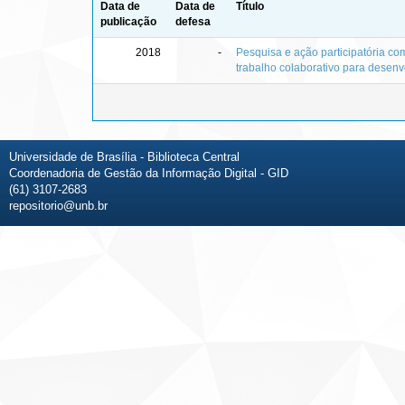
Data de
Data de
Título
publicação
defesa
2018
-
Pesquisa e ação participatória co
trabalho colaborativo para desen
Universidade de Brasília - Biblioteca Central
Coordenadoria de Gestão da Informação Digital - GID
(61) 3107-2683
repositorio@unb.br