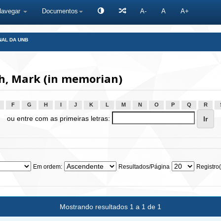
Navegar
Documentos
A-
A
A+
NAL DA UNB
h, Mark (in memorian)
F
G
H
I
J
K
L
M
N
O
P
Q
R
ou entre com as primeiras letras:
Em ordem:
Resultados/Página
Registro(
Mostrando resultados 1 a 1 de 1