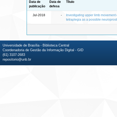
Data de
Data de
Título
publicação
defesa
Jul-2018
-
Investigating upper limb movement c
tetraplegia as a possible neuroprost
Universidade de Brasília - Biblioteca Central
Coordenadoria de Gestão da Informação Digital - GID
(61) 3107-2683
repositorio@unb.br