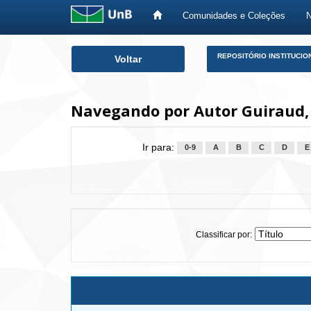
Comunidades e Coleções
Skip
REPOSITÓRIO INSTITUCIO
Voltar
navigation
Navegando por Autor Guiraud,
Ir para:
0-9
A
B
C
D
E
Classificar por: