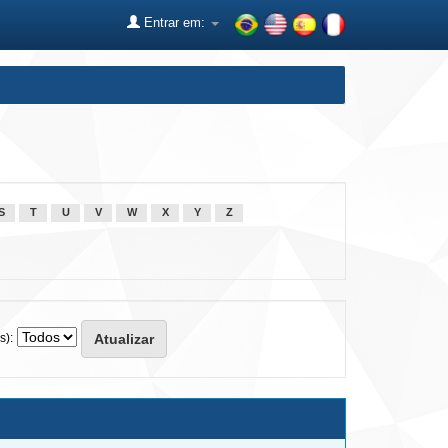
Entrar em:
S
T
U
V
W
X
Y
Z
s):