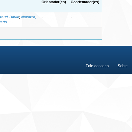
Orientador(es)
Coorientador(es)
raud, David
;
Navarro,
-
-
vedo
Fale conosco
Sobre