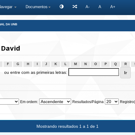
Navegar
Documentos
A-
A
A+
NAL DA UNB
 David
F
G
H
I
J
K
L
M
N
O
P
Q
R
ou entre com as primeiras letras:
Em ordem:
Resultados/Página
Registro(
Mostrando resultados 1 a 1 de 1