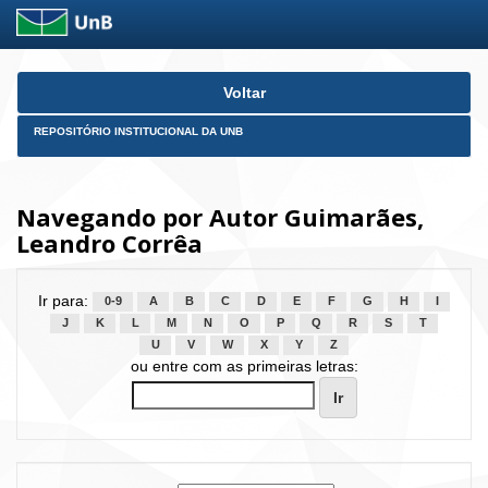
Skip
Voltar
navigation
REPOSITÓRIO INSTITUCIONAL DA UNB
Navegando por Autor Guimarães,
Leandro Corrêa
Ir para:
0-9
A
B
C
D
E
F
G
H
I
J
K
L
M
N
O
P
Q
R
S
T
U
V
W
X
Y
Z
ou entre com as primeiras letras: