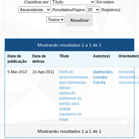
Classificar por:
Em ordem:
Resultados/Página
Registro(s):
Mostrando resultados 1 a 1 de 1
Data de
Data de
Título
Autor(es)
Orientador(
publicação
defesa
5-Mar-2012
10-Ago-2011
Perfil de
Guimarães,
Rezende,
desenvolvimento
Leandro
Alexandre L
das habilidades
Corrêa
Gonçalves 
táticas :
validação
preliminar da
versão para
avaliar
jogadores de
futsal
Mostrando resultados 1 a 1 de 1