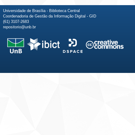
Universidade de Brasília - Biblioteca Central
Coordenadoria de Gestão da Informação Digital - GID
(61) 3107-2683
repositorio@unb.br
Fale conosco
Sobre