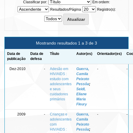
Classificar por:
Em ordem:
Resultados/Página
Registro(s):
Mostrando resultados 1 a 3 de 3
Data de
Data de
Título
Autor(es)
Orientador(es)
Coo
publicação
defesa
Dez-2010
-
Adesão em
Guerra,
-
-
HIV/AIDS :
Camila
estudo com
Peixoto
adolescentes
Pessôa
;
e seus
Seidl,
cuidadores
Eliane
primários
Maria
Fleury
2009
-
Crianças e
Guerra,
-
-
adolescentes
Camila
com
Peixoto
HIV/AIDS :
Pessôa
;