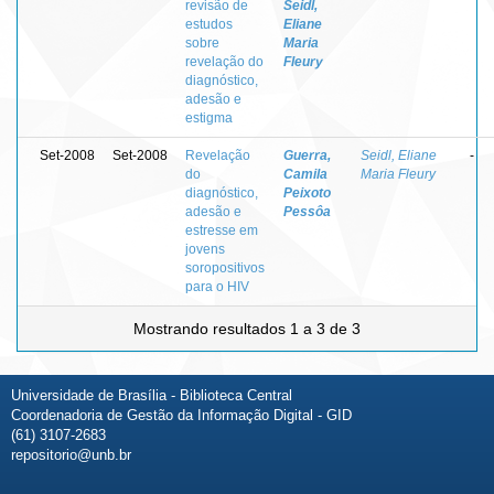
revisão de
Seidl,
estudos
Eliane
sobre
Maria
revelação do
Fleury
diagnóstico,
adesão e
estigma
Set-2008
Set-2008
Revelação
Guerra,
Seidl, Eliane
-
do
Camila
Maria Fleury
diagnóstico,
Peixoto
adesão e
Pessôa
estresse em
jovens
soropositivos
para o HIV
Mostrando resultados 1 a 3 de 3
Universidade de Brasília - Biblioteca Central
Coordenadoria de Gestão da Informação Digital - GID
(61) 3107-2683
repositorio@unb.br