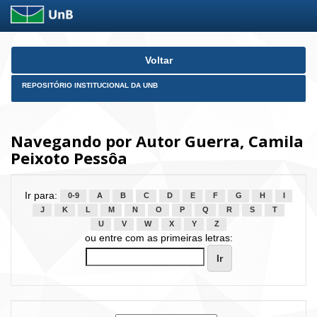
Skip
Voltar
navigation
REPOSITÓRIO INSTITUCIONAL DA UNB
Navegando por Autor Guerra, Camila
Peixoto Pessôa
Ir para:
0-9
A
B
C
D
E
F
G
H
I
J
K
L
M
N
O
P
Q
R
S
T
U
V
W
X
Y
Z
ou entre com as primeiras letras: