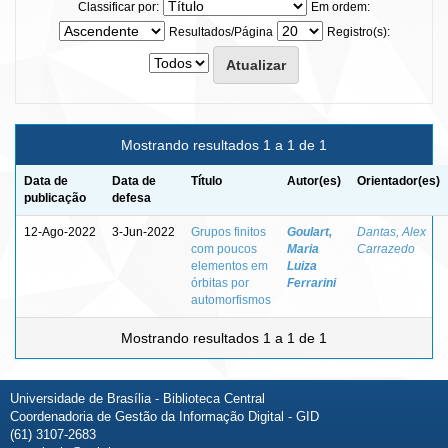
Classificar por:
Em ordem:
Resultados/Página
Registro(s):
Mostrando resultados 1 a 1 de 1
Data de
Data de
Título
Autor(es)
Orientador(es)
publicação
defesa
12-Ago-2022
3-Jun-2022
Grupos finitos
Goulart,
Dantas, Alex
com poucos
Maria
Carrazedo
elementos em
Luiza
órbitas por
Ferrarini
automorfismos
Mostrando resultados 1 a 1 de 1
Universidade de Brasília - Biblioteca Central
Coordenadoria de Gestão da Informação Digital - GID
(61) 3107-2683