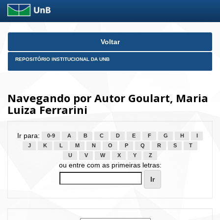
Skip
Voltar
navigation
REPOSITÓRIO INSTITUCIONAL DA UNB
Navegando por Autor Goulart, Maria
Luiza Ferrarini
Ir para:
0-9
A
B
C
D
E
F
G
H
I
J
K
L
M
N
O
P
Q
R
S
T
U
V
W
X
Y
Z
ou entre com as primeiras letras: