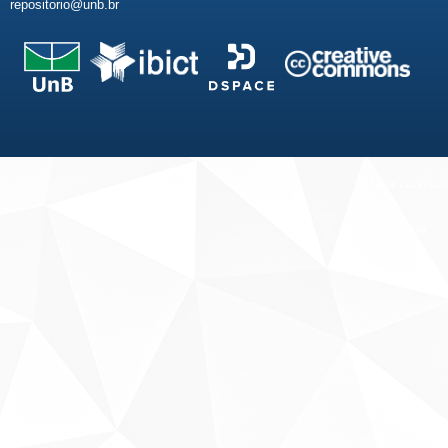
repositorio@unb.br
Fale conosco
Sobre