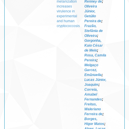
melanization
Renney de
;
increases
Oliveira
virulence in
Júnior,
experimental
Getúlio
and human
Pereira de
;
cryptococcosis
Frazão,
Stefânia de
Oliveira
;
Gorgonha,
Kaio César
de Melo
;
Rosa, Camila
Pereira
;
Melgaço
Garcez,
Emãnuella
;
Lucas Júnior,
Joaquim
;
Correia,
Amabel
Fernandes
;
Freitas,
Waleriano
Ferreira de
;
Borges,
Higor Matos
;
Alves, Lucas