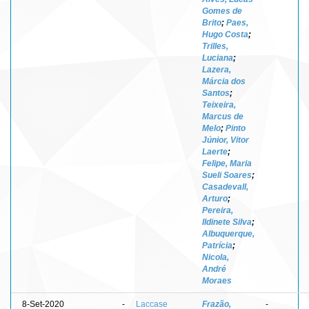
Gomes de
Brito
;
Paes,
Hugo Costa
;
Trilles,
Luciana
;
Lazera,
Márcia dos
Santos
;
Teixeira,
Marcus de
Melo
;
Pinto
Júnior, Vitor
Laerte
;
Felipe, Maria
Sueli Soares
;
Casadevall,
Arturo
;
Pereira,
Ildinete Silva
;
Albuquerque,
Patrícia
;
Nicola,
André
Moraes
8-Set-2020
-
Laccase
Frazão,
-