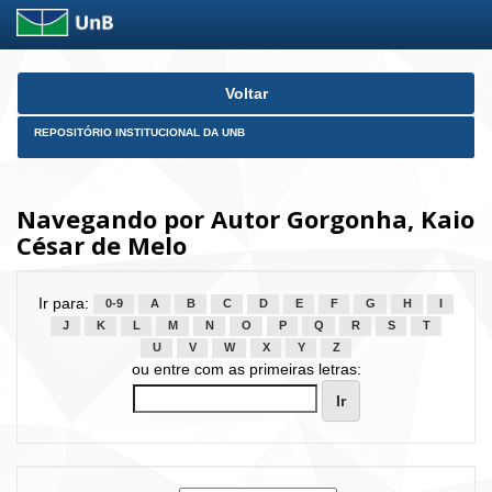
Skip
Voltar
navigation
REPOSITÓRIO INSTITUCIONAL DA UNB
Navegando por Autor Gorgonha, Kaio
César de Melo
Ir para:
0-9
A
B
C
D
E
F
G
H
I
J
K
L
M
N
O
P
Q
R
S
T
U
V
W
X
Y
Z
ou entre com as primeiras letras: