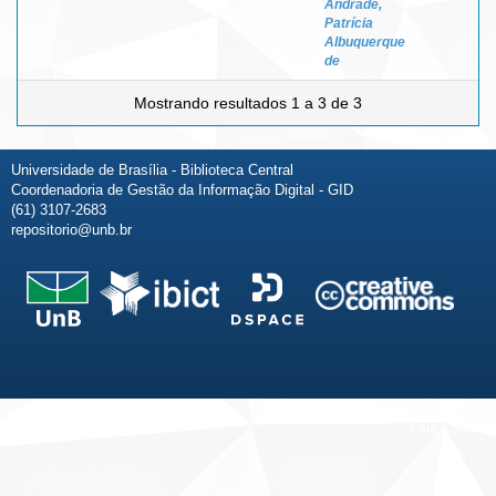
Andrade,
Patrícia
Albuquerque
de
Mostrando resultados 1 a 3 de 3
Universidade de Brasília - Biblioteca Central
Coordenadoria de Gestão da Informação Digital - GID
(61) 3107-2683
repositorio@unb.br
Fale conosco
Sobre