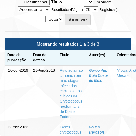
Classificar por:
Em ordem:
Resultados/Página
Registro(s):
Mostrando resultados 1 a 3 de 3
Data de
Data de
Título
Autor(es)
Orientador
publicação
defesa
10-Jul-2019
21-Ago-2018
Autofagia não
Gorgonha,
Nicola, And
canônica em
Kaio César
Moraes
macrófagos
de Melo
infectados
com isolados
clínicos de
Cryptococcus
neoformans
do Distrito
Federal
12-Abr-2022
-
Faster
Sousa,
-
cryptococcus
Herdson