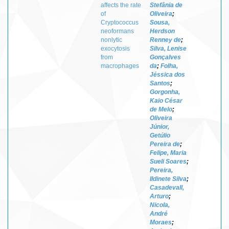
affects the rate
Stefânia de
of
Oliveira
;
Cryptococcus
Sousa,
neoformans
Herdson
nonlytic
Renney de
;
exocytosis
Silva, Lenise
from
Gonçalves
macrophages
da
;
Folha,
Jéssica dos
Santos
;
Gorgonha,
Kaio César
de Melo
;
Oliveira
Júnior,
Getúlio
Pereira de
;
Felipe, Maria
Sueli Soares
;
Pereira,
Ildinete Silva
;
Casadevall,
Arturo
;
Nicola,
André
Moraes
;