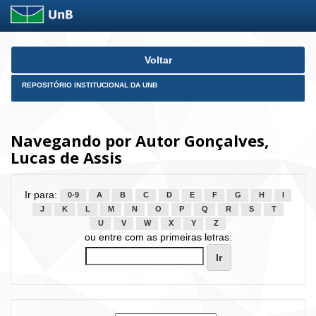
Skip
Voltar
navigation
REPOSITÓRIO INSTITUCIONAL DA UNB
Navegando por Autor Gonçalves,
Lucas de Assis
Ir para:
0-9
A
B
C
D
E
F
G
H
I
J
K
L
M
N
O
P
Q
R
S
T
U
V
W
X
Y
Z
ou entre com as primeiras letras: