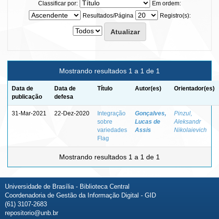
Classificar por:
Em ordem:
Resultados/Página
Registro(s):
Mostrando resultados 1 a 1 de 1
Data de
Data de
Título
Autor(es)
Orientador(es)
publicação
defesa
31-Mar-2021
22-Dez-2020
Integração
Gonçalves,
Pinzul,
sobre
Lucas de
Aleksandr
variedades
Assis
Nikolaievich
Flag
Mostrando resultados 1 a 1 de 1
Universidade de Brasília - Biblioteca Central
Coordenadoria de Gestão da Informação Digital - GID
(61) 3107-2683
repositorio@unb.br