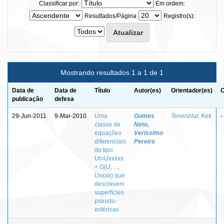
Classificar por:
Em ordem:
Resultados/Página
Registro(s):
Mostrando resultados 1 a 1 de 1
Data de
Data de
Título
Autor(es)
Orientador(es)
C
publicação
defesa
29-Jun-2011
9-Mar-2010
Uma
Gomes
Tenenblat, Keti
-
classe de
Neto,
equações
Veríssimo
diferenciais
Pereira
do tipo
Ut=Uxxxxx
+ G(U, ...,
Uxxxx) que
descrevem
superfícies
pseudo-
esféricas