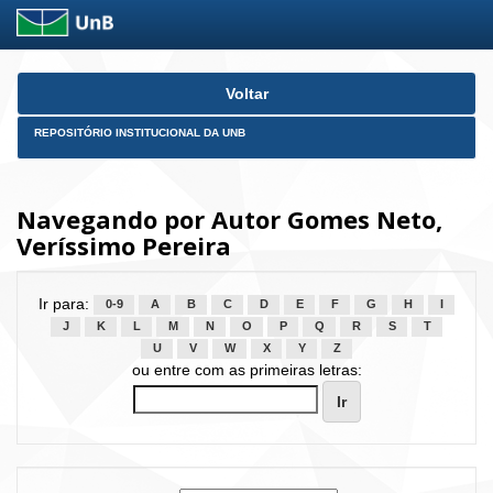
Skip
Voltar
navigation
REPOSITÓRIO INSTITUCIONAL DA UNB
Navegando por Autor Gomes Neto,
Veríssimo Pereira
Ir para:
0-9
A
B
C
D
E
F
G
H
I
J
K
L
M
N
O
P
Q
R
S
T
U
V
W
X
Y
Z
ou entre com as primeiras letras: