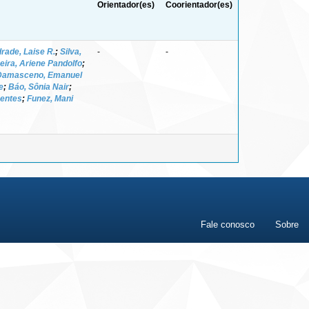
Orientador(es)
Coorientador(es)
rade, Laise R.
;
Silva,
-
-
veira, Ariene Pandolfo
;
Damasceno, Emanuel
e
;
Báo, Sônia Nair
;
Bentes
;
Funez, Mani
Fale conosco
Sobre