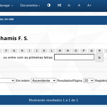
Navegar
Documentos
A-
A
A+
NAL DA UNB
amis F. S.
F
G
H
I
J
K
L
M
N
O
P
Q
R
ou entre com as primeiras letras:
Em ordem:
Resultados/Página
Registro(
Mostrando resultados 1 a 1 de 1