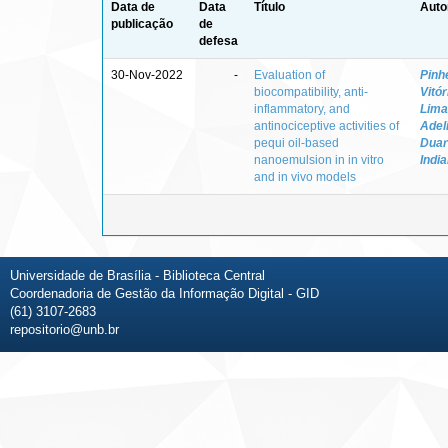
Data de
Data
Título
Auto
publicação
de
defesa
30-Nov-2022
-
Evaluation of
Pinh
biocompatibility, anti-
Vitó
inflammatory, and
Lima
antinociceptive activities of
Adel
pequi oil-based
Duar
nanoemulsion in in vitro
Indi
and in vivo models
Universidade de Brasília - Biblioteca Central
Coordenadoria de Gestão da Informação Digital - GID
(61) 3107-2683
repositorio@unb.br