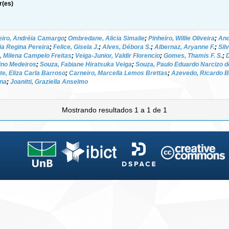
r(es)
eiro, Andréia Camargo
;
Ombredane, Alicia Simalie
;
Pinheiro, Willie Oliveira
;
And
ria Regina Pereira
;
Felice, Gisela J.
;
Alves, Débora S.
;
Albernaz, Aryanne F.
;
Sil
, Milena Campelo Freitas
;
Veiga-Junior, Valdir Florencio
;
Gomes, Thamis F. S.
;
ino Medeiros
;
Souza, Fabiane Hiratsuka Veiga
;
Souza, Paulo Eduardo Narcizo d
te, Eliza Carla Barroso
;
Carneiro, Marcella Lemos Brettas
;
Azevedo, Ricardo 
ana
;
Joanitti, Graziella Anselmo
Mostrando resultados 1 a 1 de 1