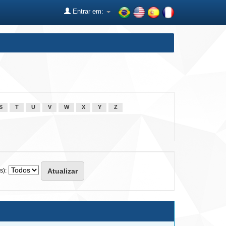
Entrar em:
S
T
U
V
W
X
Y
Z
s):