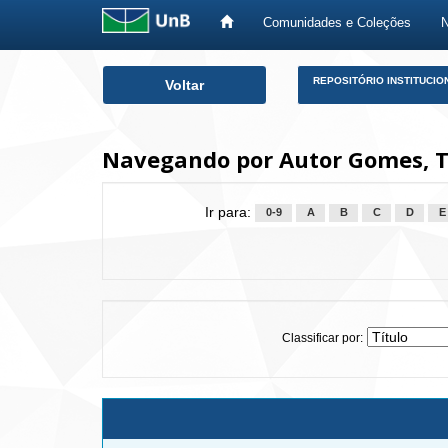
Comunidades e Coleções
Skip
REPOSITÓRIO INSTITUCIO
Voltar
navigation
Navegando por Autor Gomes, Th
Ir para:
0-9
A
B
C
D
E
Classificar por: