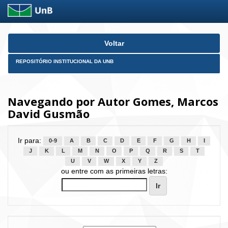
Skip
Voltar
navigation
REPOSITÓRIO INSTITUCIONAL DA UNB
Navegando por Autor Gomes, Marcos
David Gusmão
Ir para:
0-9
A
B
C
D
E
F
G
H
I
J
K
L
M
N
O
P
Q
R
S
T
U
V
W
X
Y
Z
ou entre com as primeiras letras: