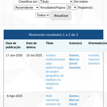
Classificar por:
Em ordem:
Resultados/Página
Registro(s):
Mostrando resultados 1 a 2 de 2
Data de
Data de
Título
Autor(es)
Orientador(es
publicação
defesa
17-Jun-2026
15-Jul-2025
Análise
Gomes,
Nardoto,
multielementar
Marcos
Gabriela
para
David
Bielefeld
determinação
Gusmão
de origem
geográfica de
madeira na
amazônia
legal
6-Ago-2025
-
Multi-
Gomes,
-
elemental
Marcos
analysis for
David