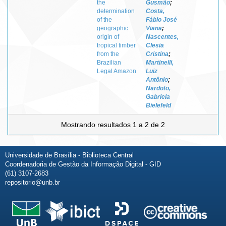
the
Gusmão
;
determination
Costa,
of the
Fábio José
geographic
Viana
;
origin of
Nascentes,
tropical timber
Clesia
from the
Cristina
;
Brazilian
Martinelli,
Legal Amazon
Luiz
Antônio
;
Nardoto,
Gabriela
Bielefeld
Mostrando resultados 1 a 2 de 2
Universidade de Brasília - Biblioteca Central
Coordenadoria de Gestão da Informação Digital - GID
(61) 3107-2683
repositorio@unb.br