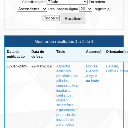
Classificar por:
Em ordem:
Resultados/Página
Registro(s):
Mostrando resultados 1 a 1 de 1
Data de
Data de
Título
Autor(es)
Orientador(e
publicação
defesa
17-Jan-2024
22-Mar-2019
Aspectos
Gomes,
Celeste,
acústicos
Dianete
Letícia Correa
prosódicos de
Ângela
atitudes
do Valle
comunicativas
ligadas à
confiança :
revisão
sistemática
exploratória e
proposta de
inclusão de
parâmetros