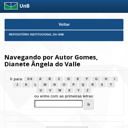
Skip
Voltar
navigation
REPOSITÓRIO INSTITUCIONAL DA UNB
Navegando por Autor Gomes,
Dianete Ângela do Valle
Ir para:
0-9
A
B
C
D
E
F
G
H
I
J
K
L
M
N
O
P
Q
R
S
T
U
V
W
X
Y
Z
ou entre com as primeiras letras: