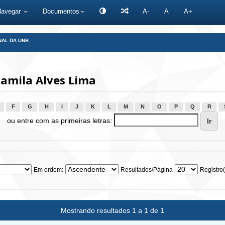
Navegar
Documentos
A-
A
A+
NAL DA UNB
amila Alves Lima
F
G
H
I
J
K
L
M
N
O
P
Q
R
ou entre com as primeiras letras:
Em ordem:
Resultados/Página
Registro(
Mostrando resultados 1 a 1 de 1