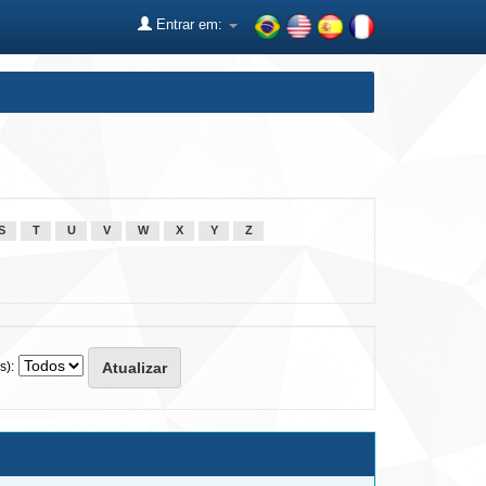
Entrar em:
S
T
U
V
W
X
Y
Z
s):