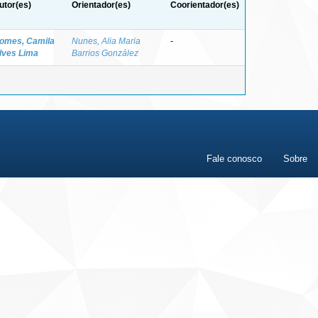
utor(es)
Orientador(es)
Coorientador(es)
omes, Camila
Nunes, Alia Maria
-
lves Lima
Barrios González
Fale conosco
Sobre