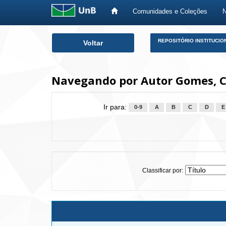
Comunidades e Coleções
Skip
REPOSITÓRIO INSTITUCIO
Voltar
navigation
Navegando por Autor Gomes, C
Ir para:
0-9
A
B
C
D
E
Classificar por: