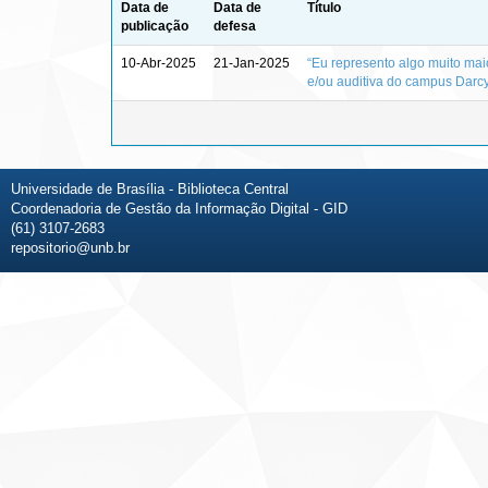
Data de
Data de
Título
publicação
defesa
10-Abr-2025
21-Jan-2025
“Eu represento algo muito maio
e/ou auditiva do campus Darcy
Universidade de Brasília - Biblioteca Central
Coordenadoria de Gestão da Informação Digital - GID
(61) 3107-2683
repositorio@unb.br