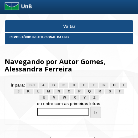
Skip
Voltar
navigation
REPOSITÓRIO INSTITUCIONAL DA UNB
Navegando por Autor Gomes,
Alessandra Ferreira
Ir para:
0-9
A
B
C
D
E
F
G
H
I
J
K
L
M
N
O
P
Q
R
S
T
U
V
W
X
Y
Z
ou entre com as primeiras letras: