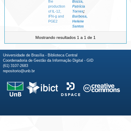
the
Bozza,
production
Patrícia
of IL-12,
Torres
;
IFN-g and
Barbosa,
PGE2
Helene
Santos
Mostrando resultados 1 a 1 de 1
Universidade de Brasília - Biblioteca Central
Coordenadoria de Gestão da Informação Digital - GID
(61) 3107-2683
repositorio@unb.br
Fale conosco