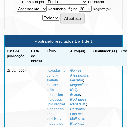
Classificar por:
Em ordem:
Resultados/Página
Registro(s):
Mostrando resultados 1 a 1 de 1
Data de
Data
Título
Autor(es)
Orientador(es)
Coo
publicação
de
defesa
23-Jan-2014
-
Toxoplasma
Gomes,
-
-
gondii-
Alessandra
skeletal
Ferreira
;
muscle
Magalhães,
cells
Kelly
interaction
Grace
;
increases
Rodrigues,
lipid droplet
Renata M.
;
biogenesis
Carvalho,
and
Laís de
;
positively
Molinaro,
modulates
Raphael
;