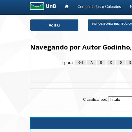
Comunidades e Coleções
Skip
REPOSITÓRIO INSTITUCIO
Voltar
navigation
Navegando por Autor Godinho, L
Ir para:
0-9
A
B
C
D
E
Classificar por: