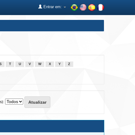
Entrar em:
S
T
U
V
W
X
Y
Z
s):