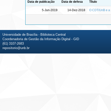
Data de publicação
Data de defesa
Título
5-Jun-2019
14-Dez-2018
O CDT/UnB e a 
Universidade de Brasília - Biblioteca Central
Coordenadoria de Gestão da Informação Digital - GID
(61) 3107-2683
repositorio@unb.br