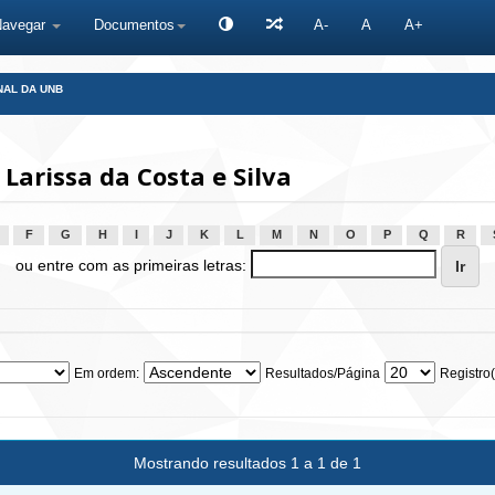
Navegar
Documentos
A-
A
A+
NAL DA UNB
arissa da Costa e Silva
F
G
H
I
J
K
L
M
N
O
P
Q
R
ou entre com as primeiras letras:
Em ordem:
Resultados/Página
Registro(
Mostrando resultados 1 a 1 de 1