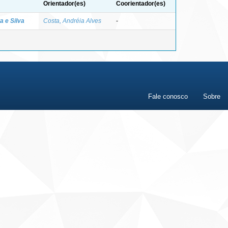
Orientador(es)
Coorientador(es)
a e Silva
Costa, Andréia Alves
-
Fale conosco
Sobre