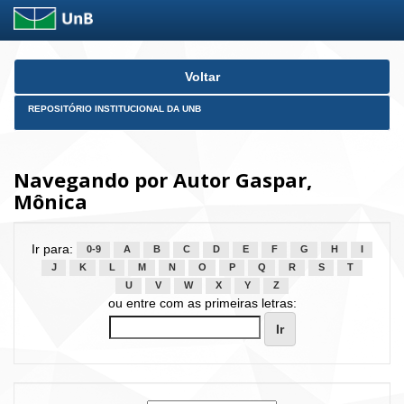
Skip
Voltar
navigation
REPOSITÓRIO INSTITUCIONAL DA UNB
Navegando por Autor Gaspar,
Mônica
Ir para:
0-9
A
B
C
D
E
F
G
H
I
J
K
L
M
N
O
P
Q
R
S
T
U
V
W
X
Y
Z
ou entre com as primeiras letras: