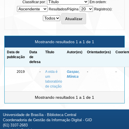
Classificar por:
Em ordem:
Resultados/Página
Registro(s):
Mostrando resultados 1 a 1 de 1
Data de
Data
Título
Autor(es)
Orientador(es)
Coorien
publicação
de
defesa
2019
-
A vida é
Gaspar,
-
-
um
Mônica
laboratório
de criação
Mostrando resultados 1 a 1 de 1
Universidade de Brasília - Biblioteca Central
Coordenadoria de Gestão da Informação Digital - GID
(61) 3107-2683