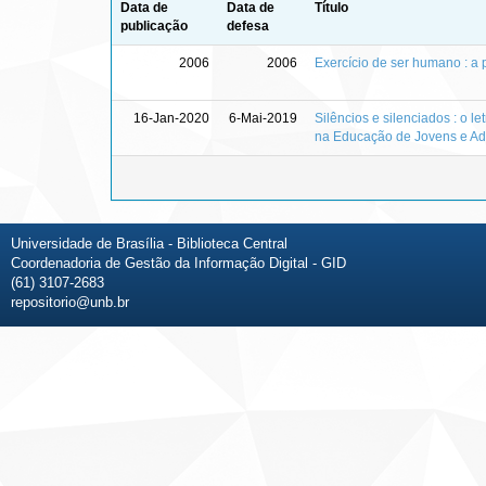
Data de
Data de
Título
publicação
defesa
2006
2006
Exercício de ser humano : a 
16-Jan-2020
6-Mai-2019
Silêncios e silenciados : o l
na Educação de Jovens e Ad
Universidade de Brasília - Biblioteca Central
Coordenadoria de Gestão da Informação Digital - GID
(61) 3107-2683
repositorio@unb.br