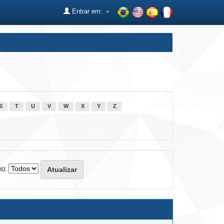
Entrar em:
S
T
U
V
W
X
Y
Z
s):