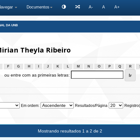
Navegar
Documentos
A-
A
A+
NAL DA UNB
irian Theyla Ribeiro
F
G
H
I
J
K
L
M
N
O
P
Q
R
ou entre com as primeiras letras:
Em ordem:
Resultados/Página
Registro(
Mostrando resultados 1 a 2 de 2