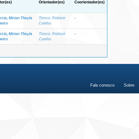
tor(es)
Orientador(es)
Coorientador(es)
rcia, Mirian Theyla
Tinoco, Robson
-
beiro
Coelho
rcia, Mirian Theyla
Tinoco, Robson
-
beiro
Coelho
Fale conosco
Sobre