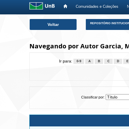
Comunidades e Coleções
Skip
REPOSITÓRIO INSTITUCIO
Voltar
navigation
Navegando por Autor Garcia, M
Ir para:
0-9
A
B
C
D
E
Classificar por: