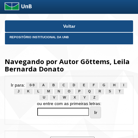
Skip
Voltar
navigation
REPOSITÓRIO INSTITUCIONAL DA UNB
Navegando por Autor Göttems, Leila
Bernarda Donato
Ir para:
0-9
A
B
C
D
E
F
G
H
I
J
K
L
M
N
O
P
Q
R
S
T
U
V
W
X
Y
Z
ou entre com as primeiras letras: