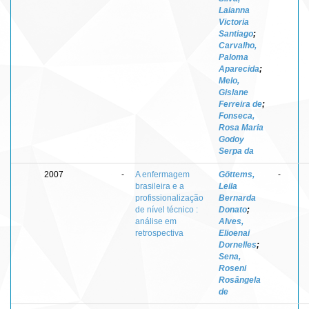
Laianna
Victoria
Santiago
;
Carvalho,
Paloma
Aparecida
;
Melo,
Gislane
Ferreira de
;
Fonseca,
Rosa Maria
Godoy
Serpa da
2007
-
A enfermagem
Göttems,
-
brasileira e a
Leila
profissionalização
Bernarda
de nível técnico :
Donato
;
análise em
Alves,
retrospectiva
Elioenai
Dornelles
;
Sena,
Roseni
Rosângela
de