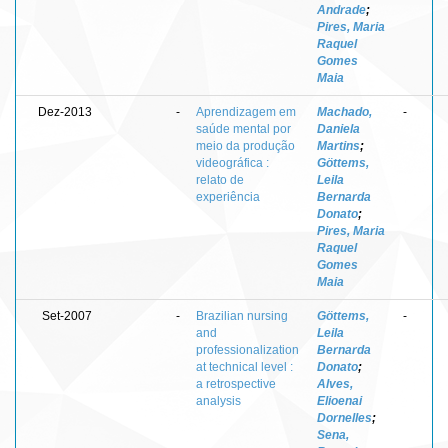
Andrade
;
Pires, Maria
Raquel
Gomes
Maia
Dez-2013
-
Aprendizagem em
Machado,
-
saúde mental por
Daniela
meio da produção
Martins
;
videográfica :
Göttems,
relato de
Leila
experiência
Bernarda
Donato
;
Pires, Maria
Raquel
Gomes
Maia
Set-2007
-
Brazilian nursing
Göttems,
-
and
Leila
professionalization
Bernarda
at technical level :
Donato
;
a retrospective
Alves,
analysis
Elioenai
Dornelles
;
Sena,