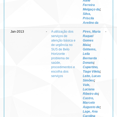
Aline
Ferreira
Melgaço da
;
Silva,
Priscila
Avelino da
Jan-2013
-
A utilização dos
Pires, Maria
-
serviços de
Raquel
atenção básica e
Gomes
de urgência no
Maia
;
SUS de Belo
Göttems,
Horizonte :
Leila
problema de
Bernarda
saúde,
Donato
;
procedimentos e
Cupertino,
escolha dos
Tiago Vilela
;
serviços
Leite, Lucas
Simões
;
Vale,
Luciana
Ribeiro do
;
Castro,
Marcelo
Augusto de
;
Lage, Ana
Carolina