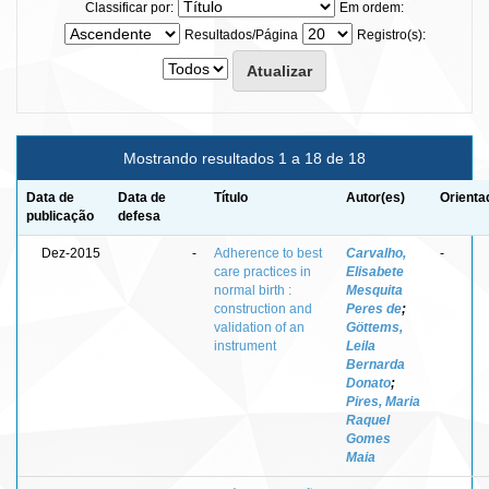
Classificar por:
Em ordem:
Resultados/Página
Registro(s):
Mostrando resultados 1 a 18 de 18
Data de
Data de
Título
Autor(es)
Orienta
publicação
defesa
Dez-2015
-
Adherence to best
Carvalho,
-
care practices in
Elisabete
normal birth :
Mesquita
construction and
Peres de
;
validation of an
Göttems,
instrument
Leila
Bernarda
Donato
;
Pires, Maria
Raquel
Gomes
Maia