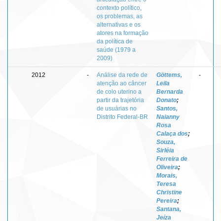
contexto político,
os problemas, as
alternativas e os
atores na formação
da política de
saúde (1979 a
2009)
2012
-
Análise da rede de
Göttems,
-
atenção ao câncer
Leila
de colo uterino a
Bernarda
partir da trajetória
Donato
;
de usuárias no
Santos,
Distrito Federal-BR
Naianny
Rosa
Calaça dos
;
Souza,
Sirléia
Ferreira de
Oliveira
;
Morais,
Teresa
Christine
Pereira
;
Santana,
Jeíza