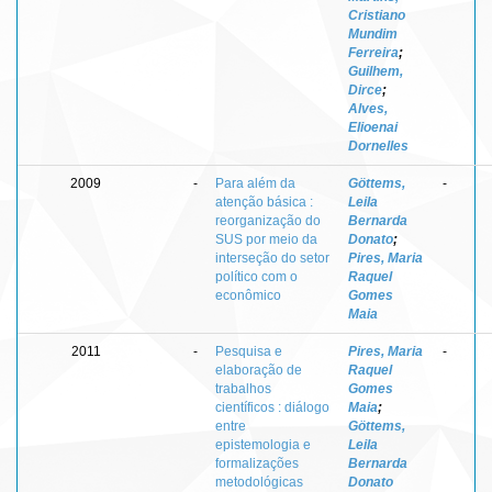
Cristiano
Mundim
Ferreira
;
Guilhem,
Dirce
;
Alves,
Elioenai
Dornelles
2009
-
Para além da
Göttems,
-
atenção básica :
Leila
reorganização do
Bernarda
SUS por meio da
Donato
;
interseção do setor
Pires, Maria
político com o
Raquel
econômico
Gomes
Maia
2011
-
Pesquisa e
Pires, Maria
-
elaboração de
Raquel
trabalhos
Gomes
científicos : diálogo
Maia
;
entre
Göttems,
epistemologia e
Leila
formalizações
Bernarda
metodológicas
Donato