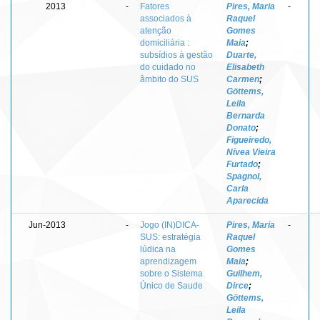
2013
-
Fatores
Pires, Maria
-
associados à
Raquel
atenção
Gomes
domiciliária :
Maia
;
subsídios à gestão
Duarte,
do cuidado no
Elisabeth
âmbito do SUS
Carmen
;
Göttems,
Leila
Bernarda
Donato
;
Figueiredo,
Nívea Vieira
Furtado
;
Spagnol,
Carla
Aparecida
Jun-2013
-
Jogo (IN)DICA-
Pires, Maria
-
SUS: estratégia
Raquel
lúdica na
Gomes
aprendizagem
Maia
;
sobre o Sistema
Guilhem,
Único de Saude
Dirce
;
Göttems,
Leila