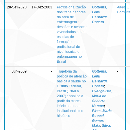
28-Set-2020
17-Dez-2003
Profissionalização
Göttems,
Alves, E
dos trabalhadores
Leila
Dornell
da área de
Bernarda
enfermagem :
Donato
desafios e avanços
vivenciados pelas
escolas de
formação
profissional de
nível técnico em
enfermagem no
Brasil
Jun-2009
-
Trajetória da
Göttems,
-
política de atenção
Leila
básica à saúde no
Bernarda
Distrito Federal,
Donato
;
Brasil (1960 a
Evangelista,
2007) : análise a
Maria do
partir do marco
Socorro
teórico do neo-
Nantua
;
institucionalismo
Pires, Maria
histórico
Raquel
Gomes
Maia
;
Silva,