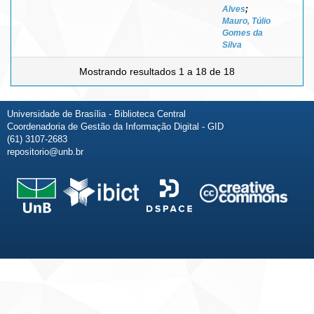
Alves
;
Mauro, Túlio
Gomes da
Silva
Mostrando resultados 1 a 18 de 18
Universidade de Brasília - Biblioteca Central
Coordenadoria de Gestão da Informação Digital - GID
(61) 3107-2683
repositorio@unb.br
Fale conosco
Sobre