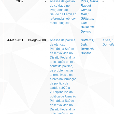
2009
-
Análise da gestão
Pires, Maria
-
do cuidado no
Raquel
Programa de
Gomes
Saúde da Família :
Maia
;
referencial teórico-
Göttems,
metodológico
Leila
Bernarda
Donato
4-Mar-2011
13-Ago-2008
Análise da política
Göttems,
Alves, E
de Atenção
Leila
Dornell
Primária à Saúde
Bernarda
desenvolvida no
Donato
Distrito Federal : a
articulação entre o
contexto político,
os problemas, as
alternativas e os
atores na formação
da política de
saúde (1979 a
2009)Análise da
política de Atenção
Primária à Saúde
desenvolvida no
Distrito Federal : a
articulação entre o