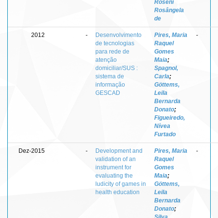
Roseni
Rosângela
de
2012
-
Desenvolvimento
Pires, Maria
-
de tecnologias
Raquel
para rede de
Gomes
atenção
Maia
;
domiciliar/SUS :
Spagnol,
sistema de
Carla
;
informação
Göttems,
GESCAD
Leila
Bernarda
Donato
;
Figueiredo,
Nívea
Furtado
Dez-2015
-
Development and
Pires, Maria
-
validation of an
Raquel
instrument for
Gomes
evaluating the
Maia
;
ludicity of games in
Göttems,
health education
Leila
Bernarda
Donato
;
Silva,