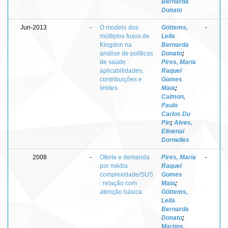
Bernarda
Donato
Jun-2013
-
O modelo dos
Göttems,
-
múltiplos fuxos de
Leila
Kingdon na
Bernarda
análise de políticas
Donato
;
de saúde :
Pires, Maria
aplicabilidades,
Raquel
contribuições e
Gomes
limites
Maia
;
Calmon,
Paulo
Carlos Du
Pin
;
Alves,
Elioenai
Dornelles
2008
-
Oferta e demanda
Pires, Maria
-
por média
Raquel
complexidade/SUS
Gomes
: relação com
Maia
;
atenção básica
Göttems,
Leila
Bernarda
Donato
;
Martins,