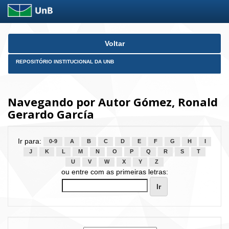
Skip
Voltar
navigation
REPOSITÓRIO INSTITUCIONAL DA UNB
Navegando por Autor Gómez, Ronald
Gerardo García
Ir para:
0-9
A
B
C
D
E
F
G
H
I
J
K
L
M
N
O
P
Q
R
S
T
U
V
W
X
Y
Z
ou entre com as primeiras letras: