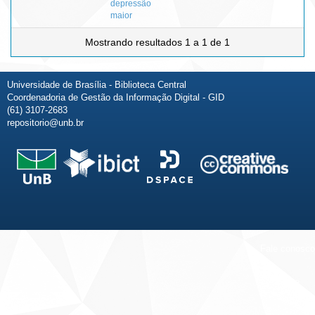
depressão
maior
Mostrando resultados 1 a 1 de 1
Universidade de Brasília - Biblioteca Central
Coordenadoria de Gestão da Informação Digital - GID
(61) 3107-2683
repositorio@unb.br
Fale conosco
Sobre