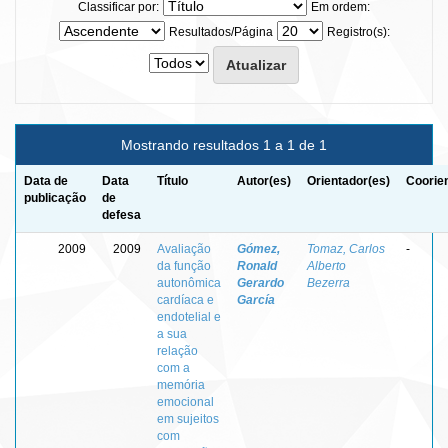
Classificar por:
Em ordem:
Resultados/Página
Registro(s):
Mostrando resultados 1 a 1 de 1
Data de
Data
Título
Autor(es)
Orientador(es)
Coorie
publicação
de
defesa
2009
2009
Avaliação
Gómez,
Tomaz, Carlos
-
da função
Ronald
Alberto
autonômica
Gerardo
Bezerra
cardíaca e
García
endotelial e
a sua
relação
com a
memória
emocional
em sujeitos
com