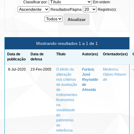
Classificar por:
Em ordem:
Resultados/Página
Registro(s):
Mostrando resultados 1 a 1 de 1
Data de
Data de
Título
Autor(es)
Orientador(es)
publicação
defesa
8-Jul-2020
23-Fev-2005
O efeito da
Furlani,
Medeiros,
-
alteração
José
Otávio Ribeiro
nos critérios
Reynaldo
de
de avaliação
de
de
Almeida
instrumentos
financeiros
na
volatilidade
do
patrimônio
de
referência