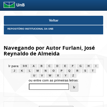
Skip
Voltar
navigation
REPOSITÓRIO INSTITUCIONAL DA UNB
Navegando por Autor Furlani, José
Reynaldo de Almeida
Ir para:
0-9
A
B
C
D
E
F
G
H
I
J
K
L
M
N
O
P
Q
R
S
T
U
V
W
X
Y
Z
ou entre com as primeiras letras: