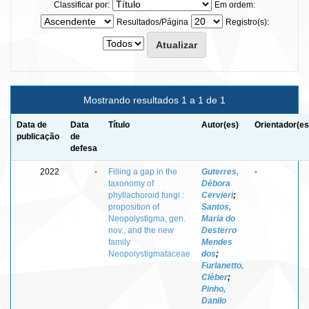
Classificar por:
Em ordem:
Resultados/Página
Registro(s):
Mostrando resultados 1 a 1 de 1
Data de
Data
Título
Autor(es)
Orientador(es
publicação
de
defesa
2022
-
Filling a gap in the
Guterres,
-
taxonomy of
Débora
phyllachoroid fungi :
Cervieri
;
proposition of
Santos,
Neopolystigma, gen.
Maria do
nov., and the new
Desterro
family
Mendes
Neopolystigmataceae
dos
;
Furlanetto,
Cléber
;
Pinho,
Danilo