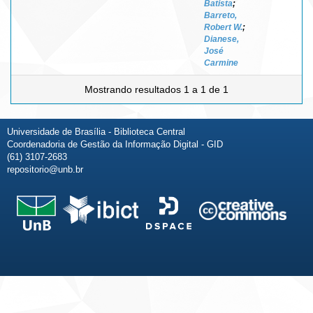
Batista
;
Barreto,
Robert W.
;
Dianese,
José
Carmine
Mostrando resultados 1 a 1 de 1
Universidade de Brasília - Biblioteca Central
Coordenadoria de Gestão da Informação Digital - GID
(61) 3107-2683
repositorio@unb.br
Fale conosco