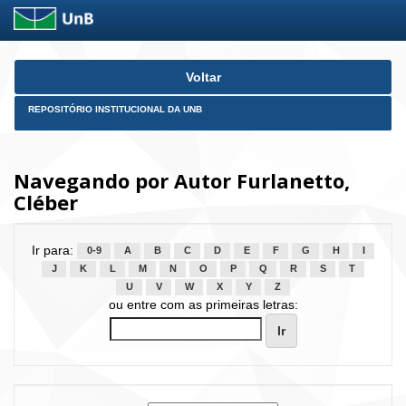
Skip
Voltar
navigation
REPOSITÓRIO INSTITUCIONAL DA UNB
Navegando por Autor Furlanetto,
Cléber
Ir para:
0-9
A
B
C
D
E
F
G
H
I
J
K
L
M
N
O
P
Q
R
S
T
U
V
W
X
Y
Z
ou entre com as primeiras letras: