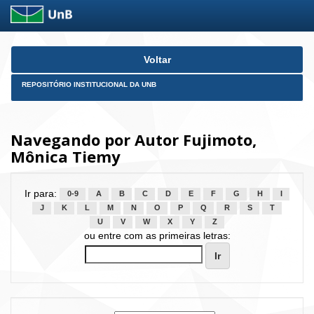
Skip
Voltar
navigation
REPOSITÓRIO INSTITUCIONAL DA UNB
Navegando por Autor Fujimoto,
Mônica Tiemy
Ir para:
0-9
A
B
C
D
E
F
G
H
I
J
K
L
M
N
O
P
Q
R
S
T
U
V
W
X
Y
Z
ou entre com as primeiras letras: