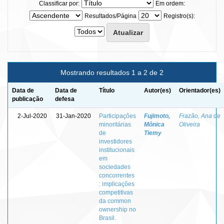
Classificar por:
Em ordem:
Resultados/Página
Registro(s):
Mostrando resultados 1 a 2 de 2
Data de
Data de
Título
Autor(es)
Orientador(es)
publicação
defesa
2-Jul-2020
31-Jan-2020
Participações
Fujimoto,
Frazão, Ana de
minoritárias
Mônica
Oliveira
de
Tiemy
investidores
institucionais
em
sociedades
concorrentes
: implicações
competitivas
da common
ownership no
Brasil.