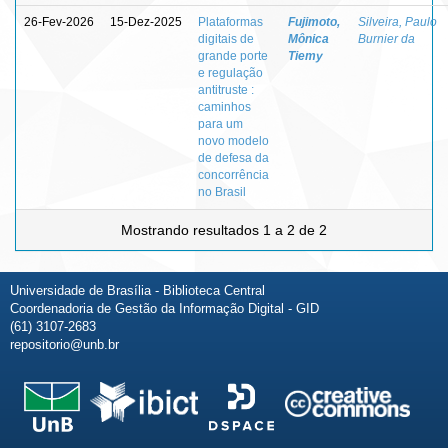
26-Fev-2026
15-Dez-2025
Plataformas
Fujimoto,
Silveira, Paulo
digitais de
Mônica
Burnier da
grande porte
Tiemy
e regulação
antitruste :
caminhos
para um
novo modelo
de defesa da
concorrência
no Brasil
Mostrando resultados 1 a 2 de 2
Universidade de Brasília - Biblioteca Central
Coordenadoria de Gestão da Informação Digital - GID
(61) 3107-2683
repositorio@unb.br