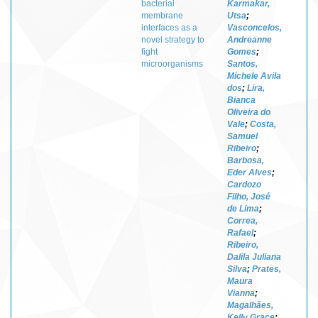
bacterial
Karmakar,
membrane
Utsa
;
interfaces as a
Vasconcelos,
novel strategy to
Andreanne
fight
Gomes
;
microorganisms
Santos,
Michele Avila
dos
;
Lira,
Bianca
Oliveira do
Vale
;
Costa,
Samuel
Ribeiro
;
Barbosa,
Eder Alves
;
Cardozo
Filho, José
de Lima
;
Correa,
Rafael
;
Ribeiro,
Dalila Juliana
Silva
;
Prates,
Maura
Vianna
;
Magalhães,
Kelly Grace
;