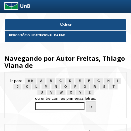
Skip
Voltar
navigation
REPOSITÓRIO INSTITUCIONAL DA UNB
Navegando por Autor Freitas, Thiago
Viana de
Ir para:
0-9
A
B
C
D
E
F
G
H
I
J
K
L
M
N
O
P
Q
R
S
T
U
V
W
X
Y
Z
ou entre com as primeiras letras: