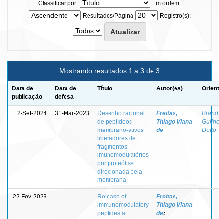
Classificar por:
Em ordem:
Resultados/Página
Registro(s):
Mostrando resultados 1 a 3 de 3
Data de
Data de
Título
Autor(es)
Orien
publicação
defesa
2-Set-2024
31-Mar-2023
Desenho racional
Freitas,
Brand
de peptídeos
Thiago Viana
Guilh
membrano-ativos
de
Dotto
liberadores de
fragmentos
imunomodulatórios
por proteólise
direcionada pela
membrana
22-Fev-2023
-
Release of
Freitas,
-
immunomodulatory
Thiago Viana
peptides at
de
;