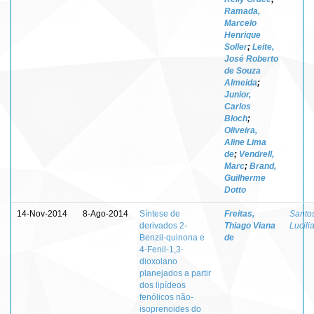
Ramada,
Marcelo
Henrique
Soller
;
Leite,
José Roberto
de Souza
Almeida
;
Junior,
Carlos
Bloch
;
Oliveira,
Aline Lima
de
;
Vendrell,
Marc
;
Brand,
Guilherme
Dotto
14-Nov-2014
8-Ago-2014
Síntese de
Freitas,
Santos
derivados 2-
Thiago Viana
Lucili
Benzil-quinona e
de
4-Fenil-1,3-
dioxolano
planejados a partir
dos lipídeos
fenólicos não-
isoprenoides do