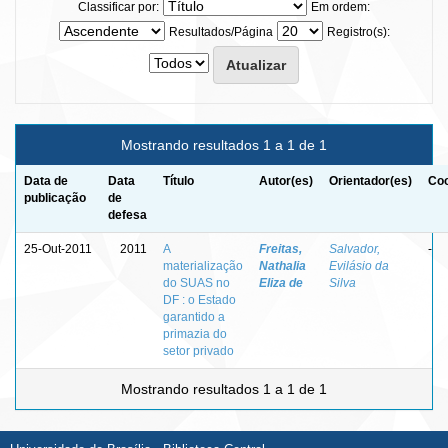
Classificar por:
Em ordem:
Resultados/Página
Registro(s):
Mostrando resultados 1 a 1 de 1
Data de
Data
Título
Autor(es)
Orientador(es)
Coo
publicação
de
defesa
25-Out-2011
2011
A
Freitas,
Salvador,
-
materialização
Nathalia
Evilásio da
do SUAS no
Eliza de
Silva
DF : o Estado
garantido a
primazia do
setor privado
Mostrando resultados 1 a 1 de 1