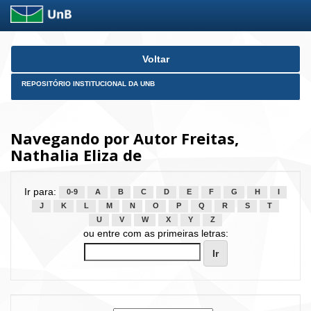
Skip
Voltar
navigation
REPOSITÓRIO INSTITUCIONAL DA UNB
Navegando por Autor Freitas,
Nathalia Eliza de
Ir para:
0-9
A
B
C
D
E
F
G
H
I
J
K
L
M
N
O
P
Q
R
S
T
U
V
W
X
Y
Z
ou entre com as primeiras letras: