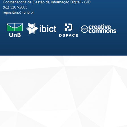
Coordenadoria de Gestão da Informação Digital - GID
(61) 3107-2683
repositorio@unb.br
Fale conosco
Sobre