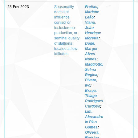
23-Fev-2023
-
Seasonality
Freitas,
-
does not
Mariane
influence
Leão
;
cortisol or
Viana,
testosterone
João
production, or
Henrique
seminal quality
Moreira
;
of stallions
Dode,
located at low
Margot
latitudes
Alves
Nunes
;
Maggiotto,
Selma
Regina
;
Pivato,
Ivo
;
Braga,
Thiago
Rodrigues
Cardoso
;
Lim,
Alexandre
In Piao
Gomes
;
Oliveira,
Rodrigo