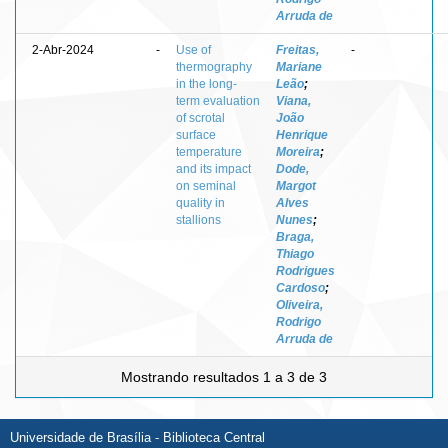
Arruda de
2-Abr-2024
-
Use of
Freitas,
-
thermography
Mariane
in the long-
Leão
;
term evaluation
Viana,
of scrotal
João
surface
Henrique
temperature
Moreira
;
and its impact
Dode,
on seminal
Margot
quality in
Alves
stallions
Nunes
;
Braga,
Thiago
Rodrigues
Cardoso
;
Oliveira,
Rodrigo
Arruda de
Mostrando resultados 1 a 3 de 3
Universidade de Brasília - Biblioteca Central