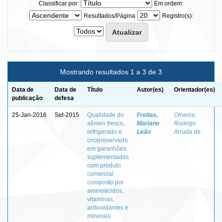
Classificar por:
Em ordem:
Resultados/Página
Registro(s):
Mostrando resultados 1 a 3 de 3
Data de
Data de
Título
Autor(es)
Orientador(es)
publicação
defesa
25-Jan-2016
Set-2015
Qualidade do
Freitas,
Oliveira,
sêmen fresco,
Mariane
Rodrigo
refrigerado e
Leão
Arruda de
criopreservado
em garanhões
suplementados
com produto
comercial
composto por
aminoácidos,
vitaminas,
antioxidantes e
minerais