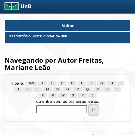
Skip
Voltar
navigation
REPOSITÓRIO INSTITUCIONAL DA UNB
Navegando por Autor Freitas,
Mariane Leão
Ir para:
0-9
A
B
C
D
E
F
G
H
I
J
K
L
M
N
O
P
Q
R
S
T
U
V
W
X
Y
Z
ou entre com as primeiras letras: