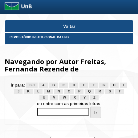
Skip
Voltar
navigation
REPOSITÓRIO INSTITUCIONAL DA UNB
Navegando por Autor Freitas,
Fernanda Rezende de
Ir para:
0-9
A
B
C
D
E
F
G
H
I
J
K
L
M
N
O
P
Q
R
S
T
U
V
W
X
Y
Z
ou entre com as primeiras letras: