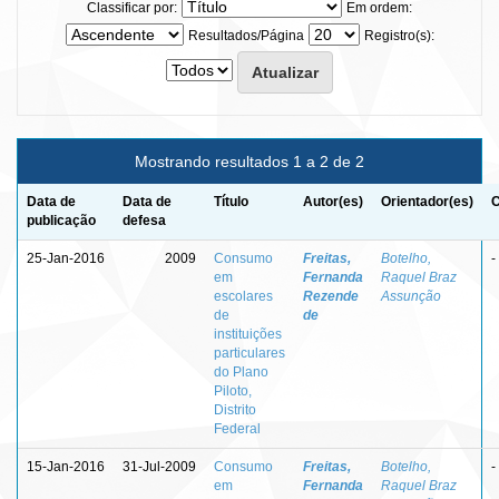
Classificar por:
Em ordem:
Resultados/Página
Registro(s):
Mostrando resultados 1 a 2 de 2
Data de
Data de
Título
Autor(es)
Orientador(es)
C
publicação
defesa
25-Jan-2016
2009
Consumo
Freitas,
Botelho,
-
em
Fernanda
Raquel Braz
escolares
Rezende
Assunção
de
de
instituições
particulares
do Plano
Piloto,
Distrito
Federal
15-Jan-2016
31-Jul-2009
Consumo
Freitas,
Botelho,
-
em
Fernanda
Raquel Braz