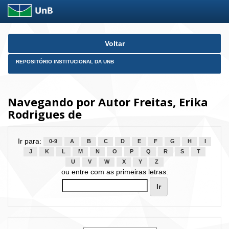
Skip
Voltar
navigation
REPOSITÓRIO INSTITUCIONAL DA UNB
Navegando por Autor Freitas, Erika
Rodrigues de
Ir para:
0-9
A
B
C
D
E
F
G
H
I
J
K
L
M
N
O
P
Q
R
S
T
U
V
W
X
Y
Z
ou entre com as primeiras letras: