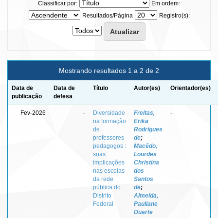
Classificar por:
Em ordem:
Resultados/Página
Registro(s):
Mostrando resultados 1 a 2 de 2
Data de
Data de
Título
Autor(es)
Orientador(es)
publicação
defesa
Fev-2026
-
Diversidade
Freitas,
-
na formação
Erika
de
Rodrigues
professores
de
;
pedagogos :
Macêdo,
suas
Lourdes
implicações
Christina
nas escolas
dos
da rede
Santos
pública do
de
;
Distrito
Almeida,
Federal
Pauliane
Duarte