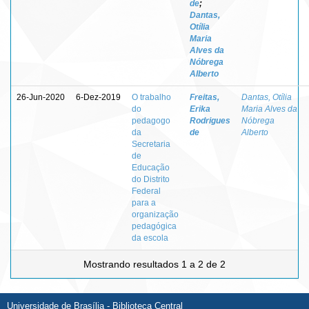
de
;
Dantas,
Otília
Maria
Alves da
Nóbrega
Alberto
26-Jun-2020
6-Dez-2019
O trabalho
Freitas,
Dantas, Otília
do
Erika
Maria Alves da
pedagogo
Rodrigues
Nóbrega
da
de
Alberto
Secretaria
de
Educação
do Distrito
Federal
para a
organização
pedagógica
da escola
Mostrando resultados 1 a 2 de 2
Universidade de Brasília - Biblioteca Central