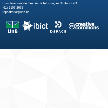
Coordenadoria de Gestão da Informação Digital - GID
(61) 3107-2683
repositorio@unb.br
Fale conosco
Sobre