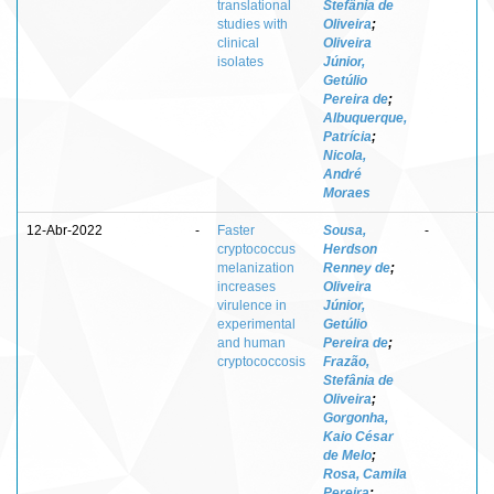
translational
Stefânia de
studies with
Oliveira
;
clinical
Oliveira
isolates
Júnior,
Getúlio
Pereira de
;
Albuquerque,
Patrícia
;
Nicola,
André
Moraes
12-Abr-2022
-
Faster
Sousa,
-
cryptococcus
Herdson
melanization
Renney de
;
increases
Oliveira
virulence in
Júnior,
experimental
Getúlio
and human
Pereira de
;
cryptococcosis
Frazão,
Stefânia de
Oliveira
;
Gorgonha,
Kaio César
de Melo
;
Rosa, Camila
Pereira
;