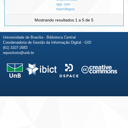
spp. com
macrófagos
Mostrando resultados 1 a 5 de 5
Universidade de Brasília - Biblioteca Central
Coordenadoria de Gestão da Informação Digital - GID
(61) 3107-2683
repositorio@unb.br
Fale conosco
Sobre