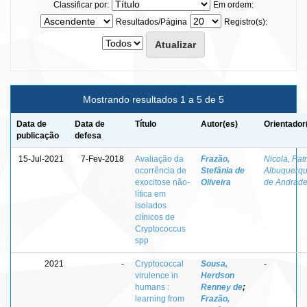
Classificar por:
Em ordem:
Resultados/Página
Registro(s):
Mostrando resultados 1 a 5 de 5
Data de
Data de
Título
Autor(es)
Orientador
publicação
defesa
15-Jul-2021
7-Fev-2018
Avaliação da
Frazão,
Nicola, Patr
ocorrência de
Stefânia de
Albuquerq
exocitose não-
Oliveira
de Andrad
lítica em
isolados
clínicos de
Cryptococcus
spp
2021
-
Cryptococcal
Sousa,
-
virulence in
Herdson
humans :
Renney de
;
learning from
Frazão,