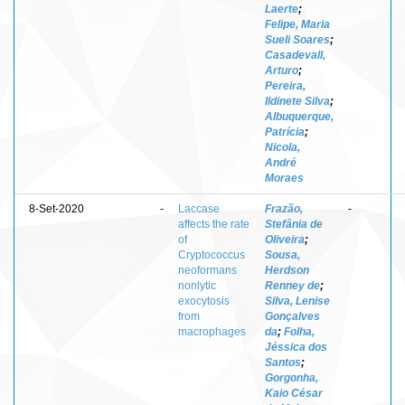
Laerte
;
Felipe, Maria
Sueli Soares
;
Casadevall,
Arturo
;
Pereira,
Ildinete Silva
;
Albuquerque,
Patrícia
;
Nicola,
André
Moraes
8-Set-2020
-
Laccase
Frazão,
-
affects the rate
Stefânia de
of
Oliveira
;
Cryptococcus
Sousa,
neoformans
Herdson
nonlytic
Renney de
;
exocytosis
Silva, Lenise
from
Gonçalves
macrophages
da
;
Folha,
Jéssica dos
Santos
;
Gorgonha,
Kaio César