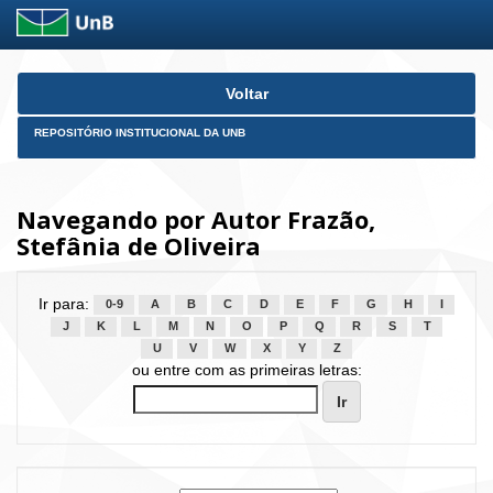
Skip
Voltar
navigation
REPOSITÓRIO INSTITUCIONAL DA UNB
Navegando por Autor Frazão,
Stefânia de Oliveira
Ir para:
0-9
A
B
C
D
E
F
G
H
I
J
K
L
M
N
O
P
Q
R
S
T
U
V
W
X
Y
Z
ou entre com as primeiras letras: