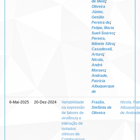
de Melo
;
Oliveira
Júnior,
Getúlio
Pereira de
;
Felipe, Maria
Sueli Soares
;
Pereira,
Ildinete Silva
;
Casadevall,
Arturo
;
Nicola,
André
Moraes
;
Andrade,
Patrícia
Albuquerque
de
6-Mai-2025
20-Dez-2024
Variabilidade
Frazão,
Nicola, Patr
na expressão
Stefânia de
Albuquerq
de fatores de
Oliveira
de Andrad
virulência e
interação de
isolados
clínicos de
Cryptococcus