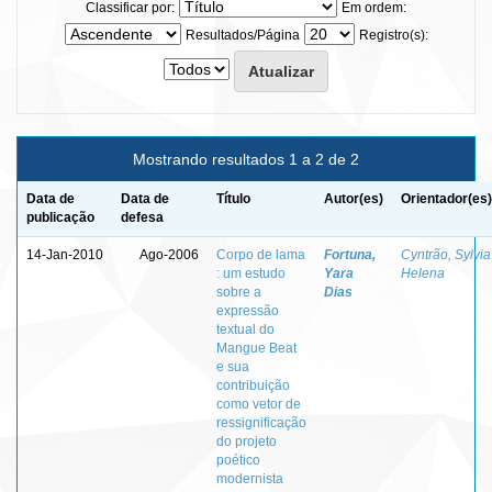
Classificar por:
Em ordem:
Resultados/Página
Registro(s):
Mostrando resultados 1 a 2 de 2
Data de
Data de
Título
Autor(es)
Orientador(es)
publicação
defesa
14-Jan-2010
Ago-2006
Corpo de lama
Fortuna,
Cyntrão, Sylvia
: um estudo
Yara
Helena
sobre a
Dias
expressão
textual do
Mangue Beat
e sua
contribuição
como vetor de
ressignificação
do projeto
poético
modernista