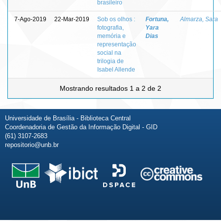
brasileiro
7-Ago-2019
22-Mar-2019
Sob os olhos :
Fortuna,
Almarza, Sara
fotografia,
Yara
memória e
Dias
representação
social na
trilogia de
Isabel Allende
Mostrando resultados 1 a 2 de 2
Universidade de Brasília - Biblioteca Central
Coordenadoria de Gestão da Informação Digital - GID
(61) 3107-2683
repositorio@unb.br