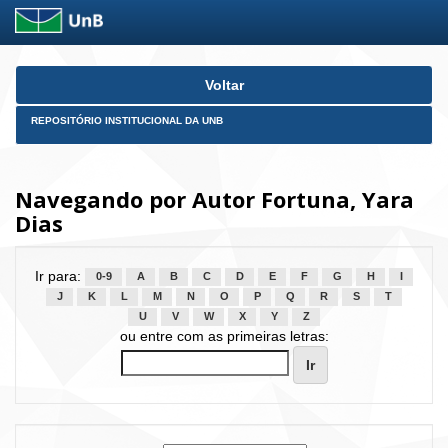
Skip
Voltar
navigation
REPOSITÓRIO INSTITUCIONAL DA UNB
Navegando por Autor Fortuna, Yara
Dias
Ir para:
0-9
A
B
C
D
E
F
G
H
I
J
K
L
M
N
O
P
Q
R
S
T
U
V
W
X
Y
Z
ou entre com as primeiras letras: