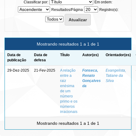
Classificar por:
Em ordem:
Resultados/Página
Registro(s):
Mostrando resultados 1 a 1 de 1
Data de
Data de
Título
Autor(es)
Orientador(es)
publicação
defesa
29-Dez-2025
21-Fev-2025
A relação
Fonseca,
Evangelista,
entre a
Renato
Tatiane da
raiz
Gonçalves
Silva
enésima
da
de um
número
primo e os
números
irracionais
Mostrando resultados 1 a 1 de 1