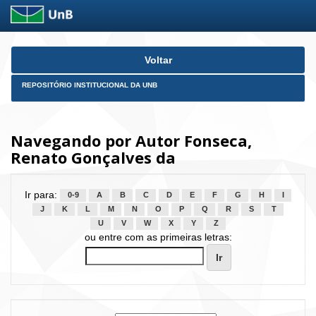
Skip
Voltar
navigation
REPOSITÓRIO INSTITUCIONAL DA UNB
Navegando por Autor Fonseca,
Renato Gonçalves da
Ir para:
0-9
A
B
C
D
E
F
G
H
I
J
K
L
M
N
O
P
Q
R
S
T
U
V
W
X
Y
Z
ou entre com as primeiras letras: