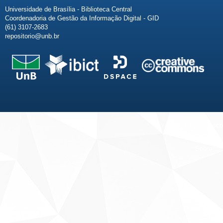
Universidade de Brasília - Biblioteca Central
Coordenadoria de Gestão da Informação Digital - GID
(61) 3107-2683
repositorio@unb.br
Fale conosco
Sobre