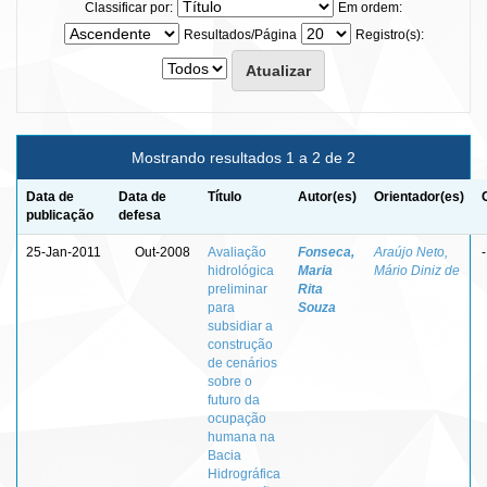
Classificar por:
Em ordem:
Resultados/Página
Registro(s):
Mostrando resultados 1 a 2 de 2
Data de
Data de
Título
Autor(es)
Orientador(es)
publicação
defesa
25-Jan-2011
Out-2008
Avaliação
Fonseca,
Araújo Neto,
-
hidrológica
Maria
Mário Diniz de
preliminar
Rita
para
Souza
subsidiar a
construção
de cenários
sobre o
futuro da
ocupação
humana na
Bacia
Hidrográfica