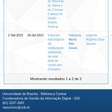
do Ribeirão
do Gama e
do Córrego
Cabeça de
Veado -
Distrito
Federal
2-Set-2022
18-Jul-2022
Impactos
Fonseca,
Uagoda,
-
hidrológicos
Maria
Rogério Elias
da
Rita
Soares
restauração
Souza
ambiental
de uma
área de
carste nos
Cerrados
Mostrando resultados 1 a 2 de 2
Universidade de Brasília - Biblioteca Central
Coordenadoria de Gestão da Informação Digital - GID
(61) 3107-2683
repositorio@unb.br