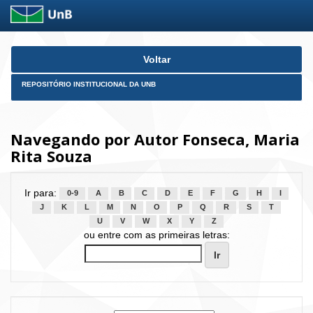
Skip
Voltar
navigation
REPOSITÓRIO INSTITUCIONAL DA UNB
Navegando por Autor Fonseca, Maria
Rita Souza
Ir para:
0-9
A
B
C
D
E
F
G
H
I
J
K
L
M
N
O
P
Q
R
S
T
U
V
W
X
Y
Z
ou entre com as primeiras letras: