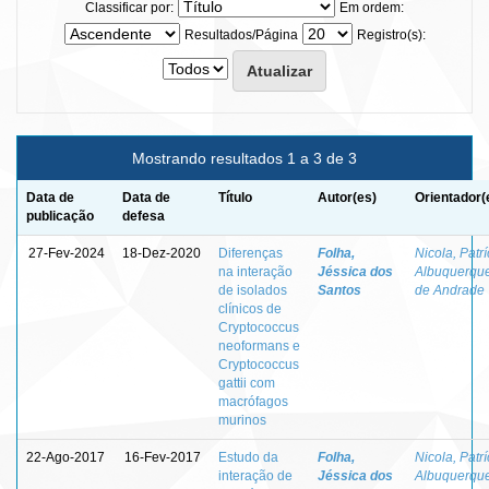
Classificar por:
Em ordem:
Resultados/Página
Registro(s):
Mostrando resultados 1 a 3 de 3
Data de
Data de
Título
Autor(es)
Orientador(
publicação
defesa
27-Fev-2024
18-Dez-2020
Diferenças
Folha,
Nicola, Patrí
na interação
Jéssica dos
Albuquerqu
de isolados
Santos
de Andrade
clínicos de
Cryptococcus
neoformans e
Cryptococcus
gattii com
macrófagos
murinos
22-Ago-2017
16-Fev-2017
Estudo da
Folha,
Nicola, Patrí
interação de
Jéssica dos
Albuquerqu