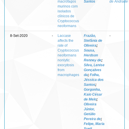
macrófagos
Santos
de Andrade
murinos com
isolados
clínicos de
Cryptococcus
neoformans
8-Set-2020
-
Laccase
Frazão,
-
affects the
Stefânia de
rate of
Oliveira
;
Cryptococcus
Sousa,
neoformans
Herdson
nonlytic
Renney de
;
exocytosis
Silva, Lenise
from
Gonçalves
macrophages
da
;
Folha,
Jéssica dos
Santos
;
Gorgonha,
Kaio César
de Melo
;
Oliveira
Júnior,
Getúlio
Pereira de
;
Felipe, Maria
Sueli