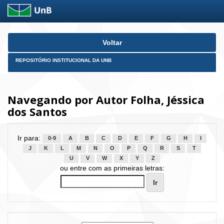
Skip
Voltar
navigation
REPOSITÓRIO INSTITUCIONAL DA UNB
Navegando por Autor Folha, Jéssica
dos Santos
Ir para:
0-9
A
B
C
D
E
F
G
H
I
J
K
L
M
N
O
P
Q
R
S
T
U
V
W
X
Y
Z
ou entre com as primeiras letras: