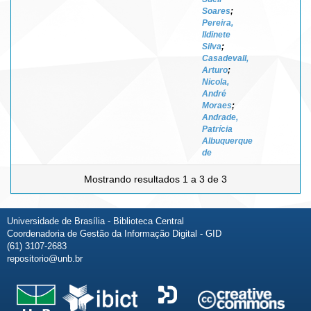
Soares
;
Pereira,
Ildinete
Silva
;
Casadevall,
Arturo
;
Nicola,
André
Moraes
;
Andrade,
Patrícia
Albuquerque
de
Mostrando resultados 1 a 3 de 3
Universidade de Brasília - Biblioteca Central
Coordenadoria de Gestão da Informação Digital - GID
(61) 3107-2683
repositorio@unb.br