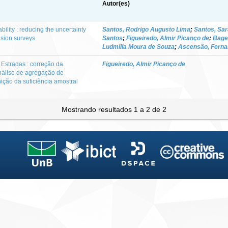
Autor(es)
ility : reducing the uncertainty
Santos, Rodrigo Augusto Lima
;
Santos, Sar
lision surveys
Santos
;
Figueiredo, Almir Picanço de
;
Bager
Ludmilla Moura de Souza
;
Ascensão, Fern
Estradas : correção da
Figueiredo, Almir Picanço de
nálise de agregação de
ição da suficiência amostral
Mostrando resultados 1 a 2 de 2