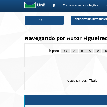
Comunidades e Coleções
Skip
REPOSITÓRIO INSTITUCIO
Voltar
navigation
Navegando por Autor Figueired
Ir para:
0-9
A
B
C
D
E
Classificar por: