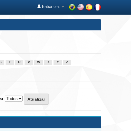
Entrar em:
S
T
U
V
W
X
Y
Z
s):