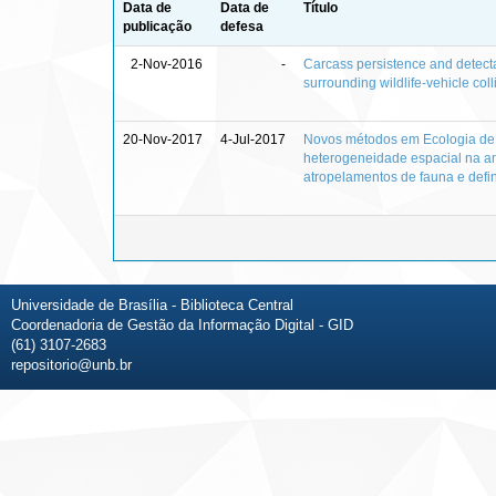
Data de
Data de
Título
publicação
defesa
2-Nov-2016
-
Carcass persistence and detectab
surrounding wildlife-vehicle col
20-Nov-2017
4-Jul-2017
Novos métodos em Ecologia de 
heterogeneidade espacial na a
atropelamentos de fauna e defin
Universidade de Brasília - Biblioteca Central
Coordenadoria de Gestão da Informação Digital - GID
(61) 3107-2683
repositorio@unb.br