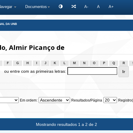
Navegar
Documentos
A-
A
A+
NAL DA UNB
o, Almir Picanço de
F
G
H
I
J
K
L
M
N
O
P
Q
R
ou entre com as primeiras letras:
Em ordem:
Resultados/Página
Registro(
Mostrando resultados 1 a 2 de 2