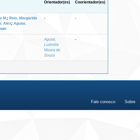
Orientador(es)
Coorientador(es)
a M.
;
Reis, Margarida
-
-
, Alex
;
Aguiar,
ando
Aguiar,
-
Ludmilla
Moura de
Souza
Fale conosco
Sobre