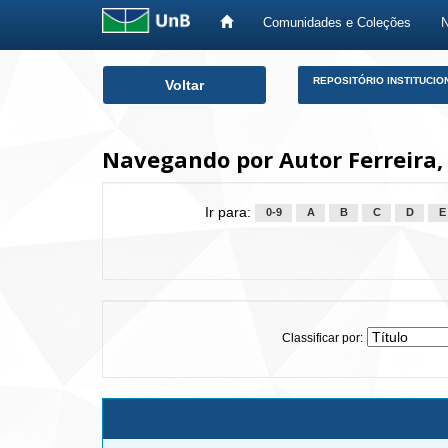
Comunidades e Coleções
Skip
REPOSITÓRIO INSTITUCIO
Voltar
navigation
Navegando por Autor Ferreira, 
Ir para:
0-9
A
B
C
D
E
Classificar por: