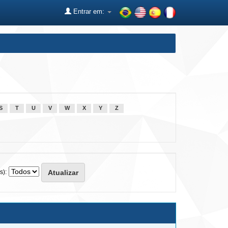
Entrar em:
S
T
U
V
W
X
Y
Z
s):