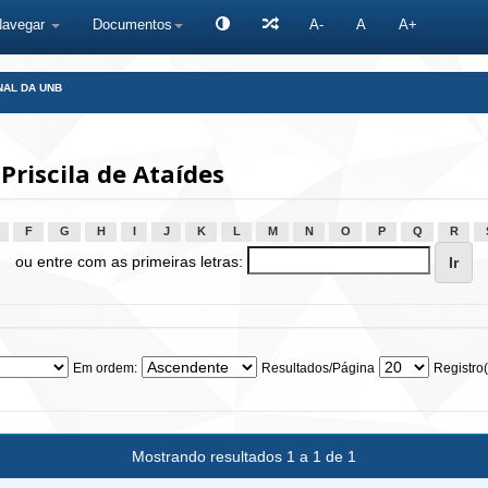
Navegar
Documentos
A-
A
A+
NAL DA UNB
Priscila de Ataídes
F
G
H
I
J
K
L
M
N
O
P
Q
R
ou entre com as primeiras letras:
Em ordem:
Resultados/Página
Registro(
Mostrando resultados 1 a 1 de 1