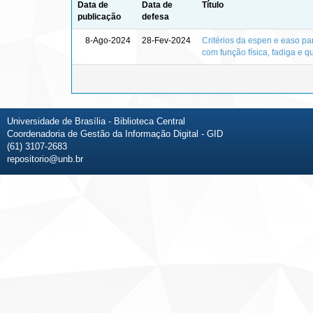
Data de
Data de
Título
publicação
defesa
8-Ago-2024
28-Fev-2024
Critérios da espen e easo p
com função física, fadiga e q
Universidade de Brasília - Biblioteca Central
Coordenadoria de Gestão da Informação Digital - GID
(61) 3107-2683
repositorio@unb.br