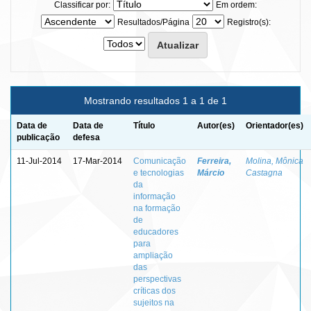
Classificar por:
Em ordem:
Resultados/Página
Registro(s):
Mostrando resultados 1 a 1 de 1
Data de
Data de
Título
Autor(es)
Orientador(es)
publicação
defesa
11-Jul-2014
17-Mar-2014
Comunicação
Ferreira,
Molina, Mônica
e tecnologias
Márcio
Castagna
da
informação
na formação
de
educadores
para
ampliação
das
perspectivas
críticas dos
sujeitos na