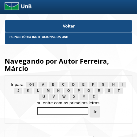
Skip
Voltar
navigation
REPOSITÓRIO INSTITUCIONAL DA UNB
Navegando por Autor Ferreira,
Márcio
Ir para:
0-9
A
B
C
D
E
F
G
H
I
J
K
L
M
N
O
P
Q
R
S
T
U
V
W
X
Y
Z
ou entre com as primeiras letras: