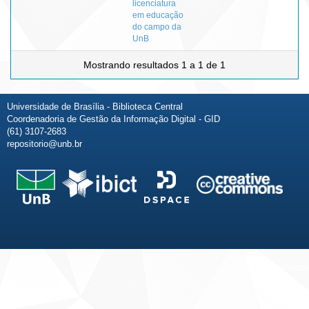
licenciatura
em educação
do campo da
UnB
Mostrando resultados 1 a 1 de 1
Universidade de Brasília - Biblioteca Central
Coordenadoria de Gestão da Informação Digital - GID
(61) 3107-2683
repositorio@unb.br
Fale conosco
Sobre