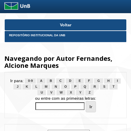
Skip
Voltar
navigation
REPOSITÓRIO INSTITUCIONAL DA UNB
Navegando por Autor Fernandes,
Alcione Marques
Ir para:
0-9
A
B
C
D
E
F
G
H
I
J
K
L
M
N
O
P
Q
R
S
T
U
V
W
X
Y
Z
ou entre com as primeiras letras: