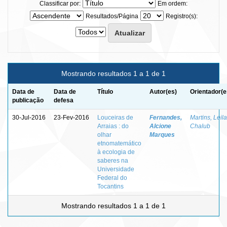
Classificar por:
Em ordem:
Resultados/Página
Registro(s):
Mostrando resultados 1 a 1 de 1
Data de
Data de
Título
Autor(es)
Orientador(e
publicação
defesa
30-Jul-2016
23-Fev-2016
Louceiras de
Fernandes,
Martins, Leila
Arraias : do
Alcione
Chalub
olhar
Marques
etnomatemático
à ecologia de
saberes na
Universidade
Federal do
Tocantins
Mostrando resultados 1 a 1 de 1