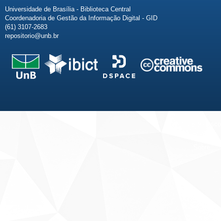
Universidade de Brasília - Biblioteca Central
Coordenadoria de Gestão da Informação Digital - GID
(61) 3107-2683
repositorio@unb.br
Fale conosco
Sobre