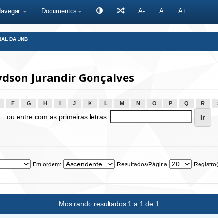
Navegar
Documentos
A-
A
A+
NAL DA UNB
ydson Jurandir Gonçalves
F
G
H
I
J
K
L
M
N
O
P
Q
R
ou entre com as primeiras letras:
Em ordem:
Resultados/Página
Registro(
Mostrando resultados 1 a 1 de 1