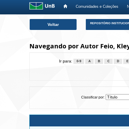
Comunidades e Coleções
Skip
REPOSITÓRIO INSTITUCIO
Voltar
navigation
Navegando por Autor Feio, Kle
Ir para:
0-9
A
B
C
D
E
Classificar por: