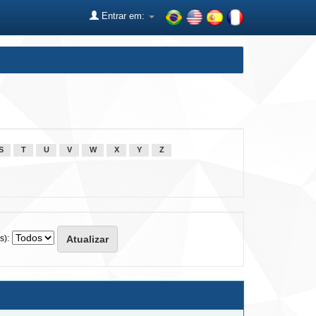
Entrar em:
S
T
U
V
W
X
Y
Z
s):