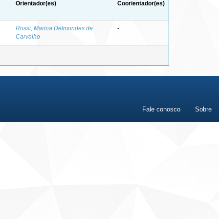
Orientador(es)
Coorientador(es)
Rossi, Marina Delmondes de
-
Carvalho
Fale conosco
Sobre