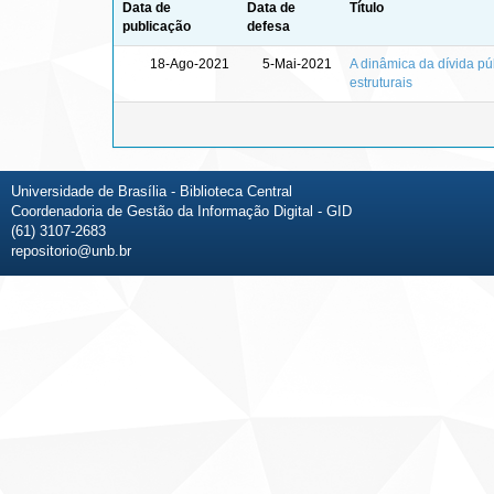
Data de
Data de
Título
publicação
defesa
18-Ago-2021
5-Mai-2021
A dinâmica da dívida pú
estruturais
Universidade de Brasília - Biblioteca Central
Coordenadoria de Gestão da Informação Digital - GID
(61) 3107-2683
repositorio@unb.br