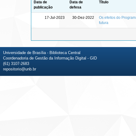
Data de
Data de
Título
publicação
defesa
17-Jul-2023
30-Dez-2022
Os efeitos do Progra
futura
Universidade de Brasília - Biblioteca Central
Coordenadoria de Gestão da Informação Digital - GID
(61) 3107-2683
repositorio@unb.br