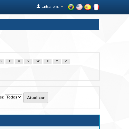
Entrar em:
S
T
U
V
W
X
Y
Z
s):