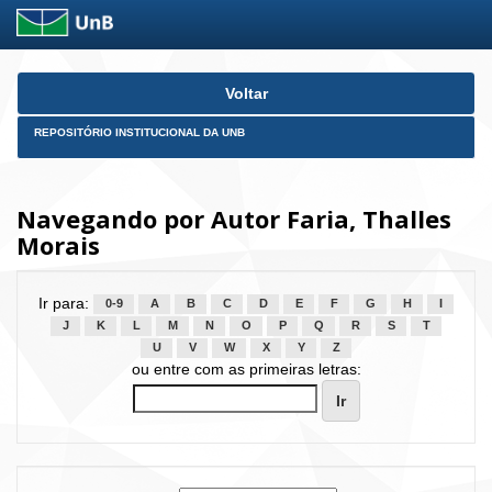
Skip
Voltar
navigation
REPOSITÓRIO INSTITUCIONAL DA UNB
Navegando por Autor Faria, Thalles
Morais
Ir para:
0-9
A
B
C
D
E
F
G
H
I
J
K
L
M
N
O
P
Q
R
S
T
U
V
W
X
Y
Z
ou entre com as primeiras letras: