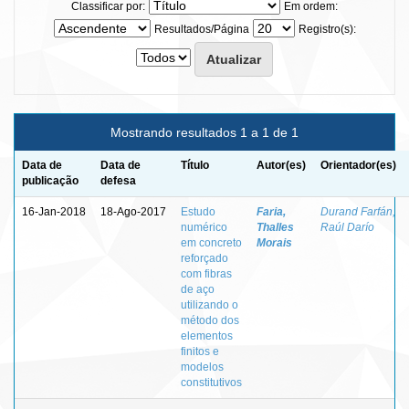
Classificar por:
Em ordem:
Resultados/Página
Registro(s):
Mostrando resultados 1 a 1 de 1
Data de
Data de
Título
Autor(es)
Orientador(es)
publicação
defesa
16-Jan-2018
18-Ago-2017
Estudo
Faria,
Durand Farfán,
numérico
Thalles
Raúl Darío
em concreto
Morais
reforçado
com fibras
de aço
utilizando o
método dos
elementos
finitos e
modelos
constitutivos