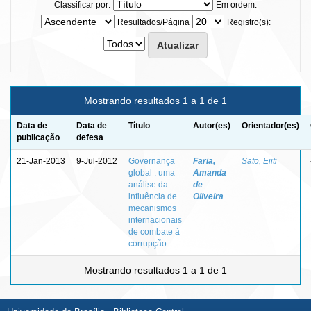
Classificar por:
Em ordem:
Resultados/Página
Registro(s):
Mostrando resultados 1 a 1 de 1
Data de
Data de
Título
Autor(es)
Orientador(es)
publicação
defesa
21-Jan-2013
9-Jul-2012
Governança
Faria,
Sato, Eiiti
global : uma
Amanda
análise da
de
influência de
Oliveira
mecanismos
internacionais
de combate à
corrupção
Mostrando resultados 1 a 1 de 1