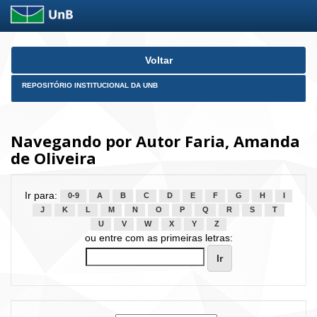
Skip
Voltar
navigation
REPOSITÓRIO INSTITUCIONAL DA UNB
Navegando por Autor Faria, Amanda
de Oliveira
Ir para:
0-9
A
B
C
D
E
F
G
H
I
J
K
L
M
N
O
P
Q
R
S
T
U
V
W
X
Y
Z
ou entre com as primeiras letras: