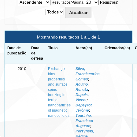
Resultados/Página
Registro(s):
Mostrando resultados 1 a 1 de 1
Data de
Data
Título
Autor(es)
Orientador(es)
C
publicação
de
defesa
2010
-
Exchange
Silva,
-
-
bias
Franciscarlos
properties
Gomes
;
and surface
Aquino,
spins
Renata
;
freezing in
Dupuis,
ferrite
Vicent
;
nanoparticles
Depeyrot,
of magnetic
Jérôme
;
nanocolloids
Tourinho,
Francisco
Augusto
;
Perzynski,
Régine