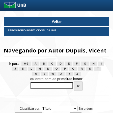
Skip
Voltar
navigation
REPOSITÓRIO INSTITUCIONAL DA UNB
Navegando por Autor Dupuis, Vicent
Ir para:
0-9
A
B
C
D
E
F
G
H
I
J
K
L
M
N
O
P
Q
R
S
T
U
V
W
X
Y
Z
ou entre com as primeiras letras:
Classificar por:
Em ordem: