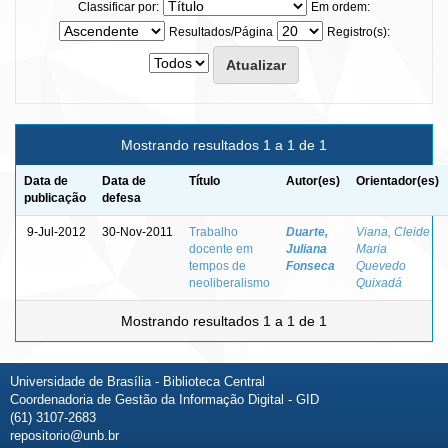
Classificar por:
Em ordem:
Resultados/Página
Registro(s):
Mostrando resultados 1 a 1 de 1
Data de
Data de
Título
Autor(es)
Orientador(es)
publicação
defesa
9-Jul-2012
30-Nov-2011
Trabalho
Duarte,
Viana, Cleide
docente em
Juliana
Maria
tempos de
Fonseca
Quevedo
neoliberalismo
Quixadá
Mostrando resultados 1 a 1 de 1
Universidade de Brasília - Biblioteca Central
Coordenadoria de Gestão da Informação Digital - GID
(61) 3107-2683
repositorio@unb.br