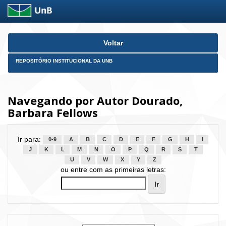
Skip
Voltar
navigation
REPOSITÓRIO INSTITUCIONAL DA UNB
Navegando por Autor Dourado,
Barbara Fellows
Ir para:
0-9
A
B
C
D
E
F
G
H
I
J
K
L
M
N
O
P
Q
R
S
T
U
V
W
X
Y
Z
ou entre com as primeiras letras: