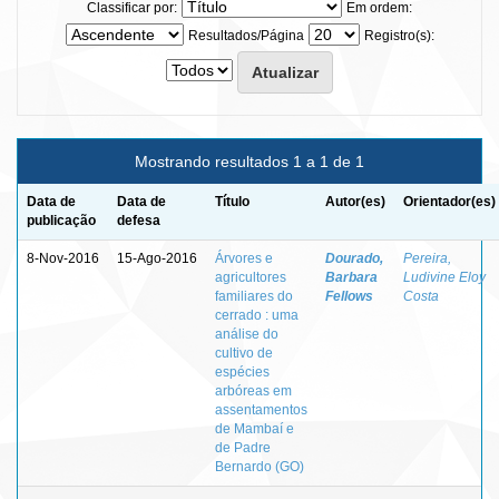
Classificar por:
Em ordem:
Resultados/Página
Registro(s):
Mostrando resultados 1 a 1 de 1
Data de
Data de
Título
Autor(es)
Orientador(es)
publicação
defesa
8-Nov-2016
15-Ago-2016
Árvores e
Dourado,
Pereira,
agricultores
Barbara
Ludivine Eloy
familiares do
Fellows
Costa
cerrado : uma
análise do
cultivo de
espécies
arbóreas em
assentamentos
de Mambaí e
de Padre
Bernardo (GO)