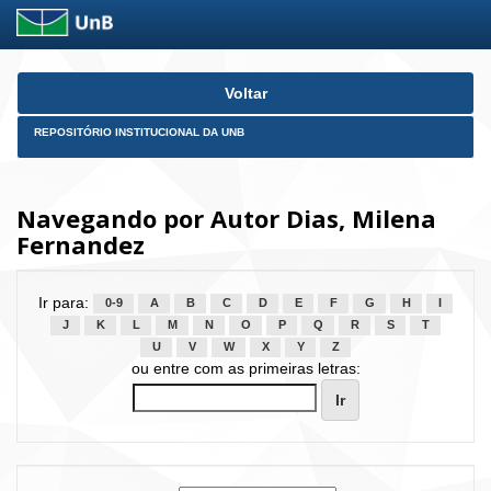
Skip
Voltar
navigation
REPOSITÓRIO INSTITUCIONAL DA UNB
Navegando por Autor Dias, Milena
Fernandez
Ir para:
0-9
A
B
C
D
E
F
G
H
I
J
K
L
M
N
O
P
Q
R
S
T
U
V
W
X
Y
Z
ou entre com as primeiras letras: