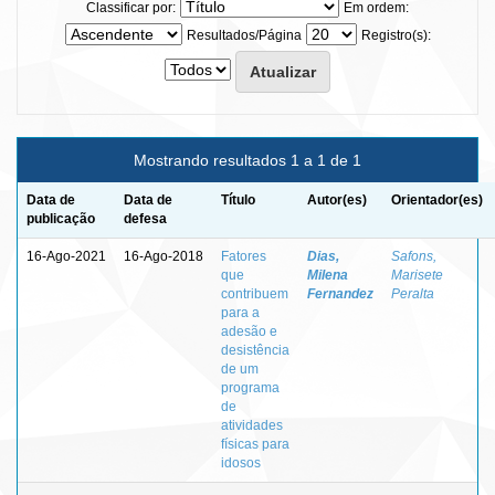
Classificar por:
Em ordem:
Resultados/Página
Registro(s):
Mostrando resultados 1 a 1 de 1
Data de
Data de
Título
Autor(es)
Orientador(es)
publicação
defesa
16-Ago-2021
16-Ago-2018
Fatores
Dias,
Safons,
que
Milena
Marisete
contribuem
Fernandez
Peralta
para a
adesão e
desistência
de um
programa
de
atividades
físicas para
idosos